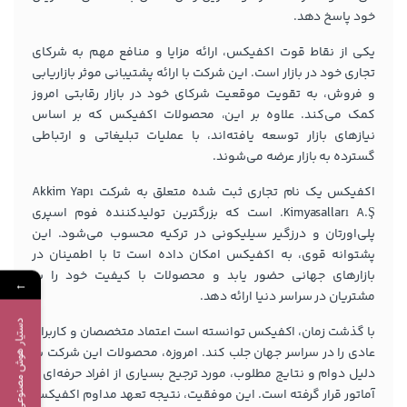
خود پاسخ دهد.
یکی از نقاط قوت اکفیکس، ارائه مزایا و منافع مهم به شرکای
تجاری خود در بازار است. این شرکت با ارائه پشتیبانی موثر بازاریابی
و فروش، به تقویت موقعیت شرکای خود در بازار رقابتی امروز
کمک می‌کند. علاوه بر این، محصولات اکفیکس که بر اساس
نیازهای بازار توسعه یافته‌اند، با عملیات تبلیغاتی و ارتباطی
گسترده به بازار عرضه می‌شوند.
اکفیکس یک نام تجاری ثبت شده متعلق به شرکت Akkim Yapı
Kimyasalları A.Ş. است که بزرگترین تولیدکننده فوم اسپری
پلی‌اورتان و درزگیر سیلیکونی در ترکیه محسوب می‌شود. این
پشتوانه قوی، به اکفیکس امکان داده است تا با اطمینان در
بازارهای جهانی حضور یابد و محصولات با کیفیت خود را به
←
مشتریان در سراسر دنیا ارائه دهد.
دستیار هوش مصنوعی
با گذشت زمان، اکفیکس توانسته است اعتماد متخصصان و کاربران
عادی را در سراسر جهان جلب کند. امروزه، محصولات این شرکت به
دلیل دوام و نتایج مطلوب، مورد ترجیح بسیاری از افراد حرفه‌ای و
آماتور قرار گرفته است. این موفقیت، نتیجه تعهد مداوم اکفیکس