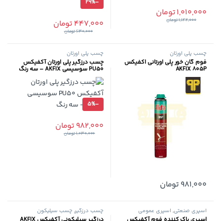
29%
-
1,010,000
تومان
1,142,000
تومان
447,000
تومان
630,000
تومان
چسب پلی اورتان
چسب پلی اورتان
فوم گان خور پلی اورتانی اکفیکس
چسب درزگیر پلی اورتان آکفیکس
AKFIX 805P
PU50 سوسیسی AKFIX – سه رنگ
5%
-
982,000
تومان
این محصول دارای انواع مختلفی می 
1,030,000
تومان
981,000
تومان
اسپری صنعتی
,
اسپری عمومی
چسب درزگیر
,
چسب سیلیکون
اسپری پاک کننده فوم آکفیکس
درزگیر سیلیکونی آکفیکس AKFIX