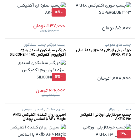
10%
-
537,000
تومان
85,000
تومان
598,000
تومان
چسب‌های عمومی
چسب درزگیر
,
چسب سیلیکون
درزگیر پلی اورتانی تک‌جزئی600 میلی
درزگیر سیلیکون اسیدی ویژه
AKFIX P635
آکواریوم آکفیکس SILICONE 100AQ
12%
-
1,008,000
تومان
626,000
تومان
715,000
تومان
چسب پلی اورتان
اسپری صنعتی
,
اسپری عمومی
چسب مونتاژ پلی اورتانی اکفیکس
اسپری روان کننده آکفیکس Akfix
610 AKFIX
A40 Magic با اسانس پرتقال
12%
-