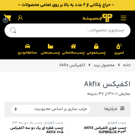
- حراج پلکانی از 2 عدد به بالا بر روی تمامی محصولات -
Skip to navigatio
Skip to conten
0
جستجو برای:
اسپری
چسب‌عمومی
چسب‌ساختمانی
چسب‌صنعتی
محافظ‌خودرو
خانه
محصول برند
اکفیکس Akfix
اکفیکس Akfix
Sorted by popularity
نمایش 1–30 از 47 نتیجه
فیلترها
چسب قطره‌ای
چسب قطره‌ای
,
چسب یک دو سه 123
چسب فوری اکفیکس AKFIX
چسب قطره ای یک دو سه آکفیکس
AKFIX 705
SUPERGLUE 303⁵