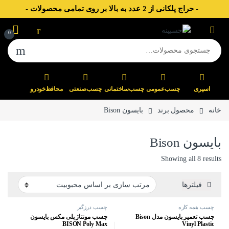
- حراج پلکانی از 2 عدد به بالا بر روی تمامی محصولات -
Skip to navigatio
Skip to conten
0
جستجو برای:
اسپری
چسب‌عمومی
چسب‌ساختمانی
چسب‌صنعتی
محافظ‌خودرو
خانه
محصول برند
بایسون Bison
بایسون Bison
Sorted by popularity
Showing all 8 results
فیلترها
چسب همه کاره
چسب درزگیر
چسب تعمير بايسون مدل Bison
چسب مونتاژ پلی مکس بایسون
BISON Poly Max
Vinyl Plastic