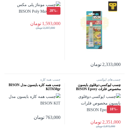
28%
-
1,593,000
تومان
2,207,000
تومان
2,333,000
تومان
چسب‌های اپوکسی
چسب همه کاره
چسب اپوکسی دوقلوی بایسون
چسب همه کاره بایسون مدل BISON
مخصوص فلزات BISON Epoxy
KIT650gr
Metal
18%
-
763,000
تومان
2,351,000
تومان
2,872,000
تومان