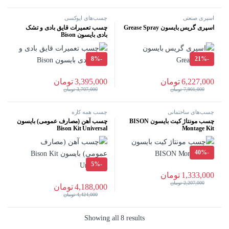
اسپری صنعتی
چسب‌های اپوکسی
اسپری گریس بایسون Grease Spray
چسب تعمیرات قایق بادی و تشک
بادی بایسون Bison
8%
-
21%
-
6,227,000
تومان
3,395,000
تومان
7,901,000
تومان
3,707,000
تومان
چسب‌های ساختمانی
چسب همه کاره
چسب مونتاژ کیت بایسون BISON
چسب آهن (مصارف عمومی) بایسون
Bison Kit Universal
Montage Kit
40%
-
5%
-
1,333,000
تومان
2,207,000
تومان
4,188,000
تومان
4,424,000
تومان
Sorted by popularity
Showing all 8 results