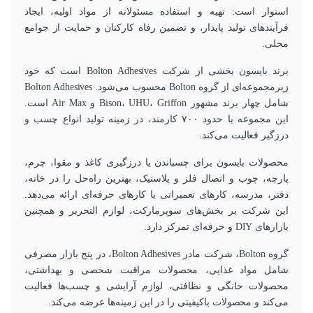
استوار است: تهیه و استفاده مسئولانه از مواد اولیه، ایجاد
فرآیندهای تولید پایدار، و تضمین رفاه کارکنان و حمایت از جوامع
محلی.
برند بایسون بخشی از شرکت Bolton Adhesives است که خود
زیرمجموعه‌ای از گروه Bolton محسوب می‌شود. Bolton Adhesives
شامل چهار برند مشهور Bison، UHU، Griffon و Air Max است.
این مجموعه با حدود ۷۰۰ کارمند، در زمینه تولید انواع چسب و
درزگیر فعالیت می‌کند.
محصولات بایسون برای چسباندن یا درزگیری کاغذ و مقوا، چرم،
پارچه، چوب و اتصال فلز و پلاستیک، بهترین راه‌حل را در خانه،
دفتر، مدرسه، کارهای تعمیراتی یا کارهای حرفه‌ای ارائه می‌دهد.
این شرکت بر بخش‌های سوپرمارکت، لوازم التحریر و همچنین
بازارهای DIY و حرفه‌ای تمرکز دارد.
گروه Bolton، شرکت مادر Bolton Adhesives، در پنج بازار مصرفی
شامل مواد غذایی، محصولات مراقبت شخصی و بهداشتی،
محصولات خانگی و نظافتی، لوازم آرایشی و چسب‌ها فعالیت
می‌کند و محصولات باکیفیتی را در این زمینه‌ها عرضه می‌کند.