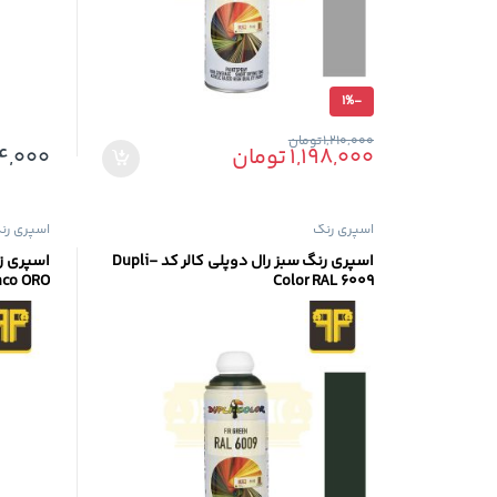
1%
-
1,210,000
تومان
1,198,000
تومان
4,000
اسپری رنگ
اسپری رن
اسپری رنگ سبز رال دوپلی کالر کد Dupli-
nco ORO
Color RAL 6009