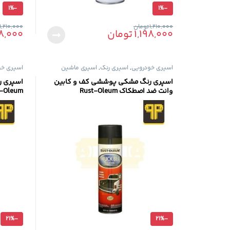
1%
-
1%
-
1,210,000
تومان
1,210,000
1,198,000
تومان
98,000
اسپری خودرویی
,
اسپری رنگ
,
اسپری ماشین
اسپری خو
اسپری رنگ مشکی پوششی کف و کابین
اسپری ر
وانت ضد اصطکاک Rust-Oleum
t-Oleum
21%
-
21%
-