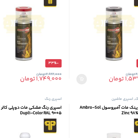
33%
-
2
تومان
2,622,000
تومان
1,53
تومان
1,749,000
تومان
گ
,
اسپری ماشین
اسپری رنگ
اسپری زینک مات آمبروسول Ambro-Sol
اسپری رنگ مشکی مات دوپلی کالر 
Dupli-Color RAL 9005
Zinc 98