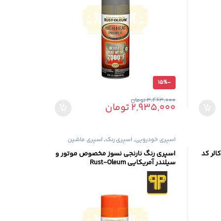
15%
-
3,463,000
تومان
2,935,000
تومان
اسپری خودرویی
,
اسپری رنگ
,
اسپری ماشین
الر کد
اسپری رنگ نارنجی نسوز مخصوص موتور و
سیلندر آمریکایی Rust-Oleum