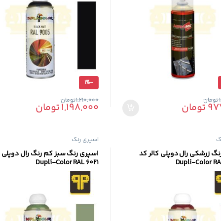
1%
-
تومان
1,210,000
تومان
97
تومان
1,198,000
تومان
ن است در صفحه محصول انتخاب شوند
گ
اسپری رنگ
نگ زرشکی رال دوپلی کالر کد
اسپری رنگ سبز کم رنگ رال دوپلی ک
Dupli-Color RAL 6021
Dupli-Color R