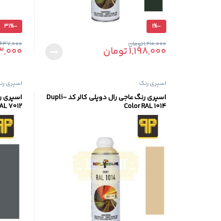
31%
-
1%
-
1,210,000
تومان
,637,000
1,198,000
تومان
3,000
اسپری رنگ
اسپری رن
اسپری رنگ عاجی رال دوپلی کالر کد Dupli-
اسپری ر
AL 7012
Color RAL 1014