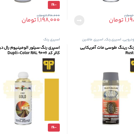
1%
-
تومان
1,210,000
تومان
1,1
تومان
1,198,000
تومان
درویی
,
اسپری رنگ
,
اسپری ماشین
اسپری رنگ
نگ رینگ طوسی مات آمریکایی
اسپری رنگ سیلور الومینیوم رال دو
Rus
کالر کد Dupli-Color RAL 9006
1%
-