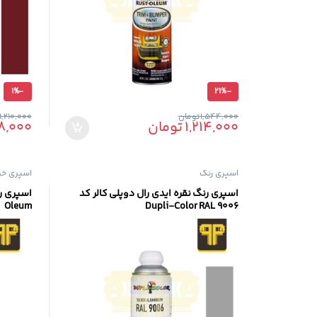
1%
-
21%
-
1,544,000
تومان
1,210,000
1,214,000
تومان
98,000
اسپری رنگ
اسپری خو
اسپری رنگ نقره ایدی رال دوپلی کالر کد
Oleum
Dupli-Color RAL 9006