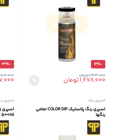
23%
-
14%
-
1,943,000
تومان
,006,000
1,678,000
تومان
7,000
اسپری رنگ
اسپری رن
اسپری رنگ پلاستیک COLOR DIP تمامی
رنگها
% 500ml