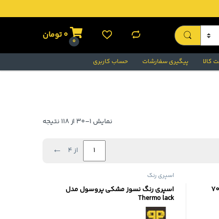
0
تومان
0
 کالا
پیگیری سفارشات
حساب کاربری
d by popularity
نمایش 1–30 از 118 نتیجه
←
از 4
اسپری رنگ
سوز آمبروسول قرمز 700
اسپری رنگ نسوز مشکی پروسول مدل
Thermo lack