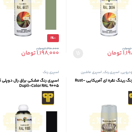
1%
-
تومان
1,210,000
تومان
1,1
تومان
1,198,000
تومان
درویی
,
اسپری رنگ
,
اسپری ماشین
اسپری رنگ
اسپری رنگ رینگ نقره ای آمریکایی Rust-
اسپری رنگ مشکی براق رال دوپلی کا
Dupli-Color RAL 9005