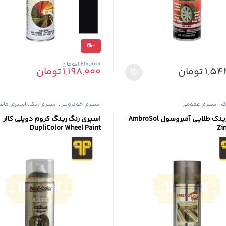
1%
-
1,210,000
تومان
1,54
تومان
1,198,000
تومان
گ
,
اسپری عمومی
اسپری خودرویی
,
اسپری رنگ
,
اسپری ماش
اسپری زینک طلایی آمبروسول AmbroSol
اسپری رنگ رینگ کروم دوپلی کالر
DupliColor Wheel Paint
Zi