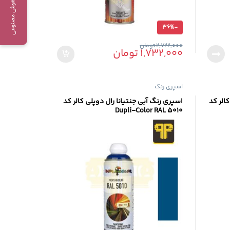
دستیار هوش مصنوعی
36%
-
2,722,000
تومان
1,732,000
تومان
اسپری رنگ
الر کد
اسپری رنگ آبی جنتیانا رال دوپلی کالر کد
Dupli-Color RAL 5010