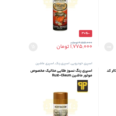
30%
-
2,551,000
تومان
1,775,000
تومان
اسپری خودرویی
,
اسپری رنگ
,
اسپری ماشین
لر کد
اسپری رنگ نسوز طلایی متالیک مخصوص
موتور ماشین Rust-Oleum