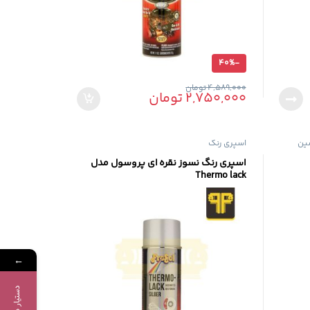
40%
-
4,589,000
تومان
2,750,000
تومان
ین
اسپری رنگ
اسپری رنگ نسوز نقره ای پروسول مدل
Thermo lack
←