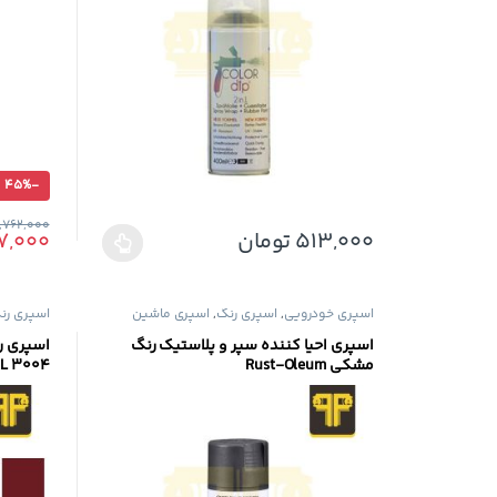
45%
-
1,762,000
513,000
تومان
7,000
این محصول دارای انواع مختلفی می باشد. گزینه ها ممک
اسپری خودرویی
,
اسپری رنگ
,
اسپری ماشین
اسپری رن
اسپری احیا کننده سپر و پلاستیک رنگ
اسپری ر
مشکی Rust-Oleum
AL 3004