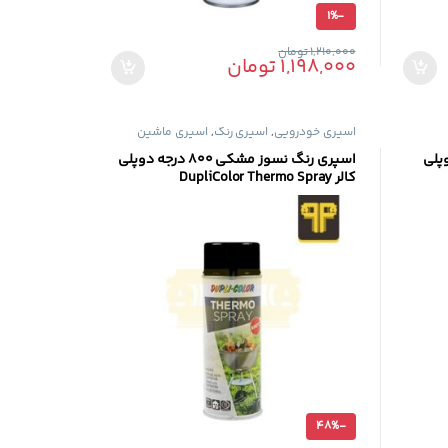
1%
-
1,210,000
تومان
1,198,000
تومان
اسپری خودرویی
,
اسپری رنگ
,
اسپری ماشین
پلی
اسپری رنگ نسوز مشکی 800 درجه دوپلی
کالر DupliColor Thermo Spray
48%
-