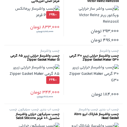
Victor Reinz Reinzosil
قرمز اصلی آمریکایی
29%
-
833,000
تومان
293,000
تومان
1,176,000
تومان
–
این محصول دارای انواع مختلفی می باشد. گزینه ها ممکن است در صفح
496,000
تومان
چسب واشرساز
چسب واشرساز
چسب واشرساز حرارتی زیپر 30 گرمی
چسب واشرساز حرارتی زیپر 85 گرمی
Zipper Gasket Maker G1
Zipper Gasket Maker G30
26%
-
344,000
تومان
184,000
تومان
466,000
تومان
چسب آب بندی
,
چسب واشرساز
چسب آب بندی
,
چسب سیلیکون
,
چسب
واشرساز
چسب واشرساز شارلاک ابرو Abro
چسب سیلیکون حرارتی واشرساز
Head Gasket
سلسیل 08 قرمز Selsil Silicone