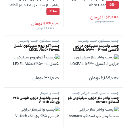
15%
-
14%
-
1,162,000
تومان
1,367,000
تومان
644,000
تومان
750,000
تومان
چسب سیلیکون
,
چسب واشرساز
چسب سیلیکون
,
چسب واشرساز
چسب واشرساز سیلیکون حرارتی
چسب آکواریوم سیلیکون لکسل
لاکسیل LOXEAL 5930 – 310ml
LEXEL A1552 250mL
6,189,000
تومان
321,000
تومان
چسب آب بندی
,
چسب درزگیر
,
چسب
چسب واشرساز
سیلیکون
,
چسب واشرساز
چسب واشر ساز حرارتی سیلیکونی بلو
چسب واشرساز حرارتی طوسی 625
آسماکو Asmaco
وی تک V-tech