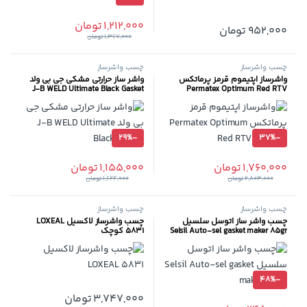
1,212,000
تومان
952,000
تومان
1,367,000
تومان
چسب واشرساز
چسب واشرساز
واشرساز اپتیموم قرمز پرماتکس
واشر ساز حرارتی مشکی جی بی ولد
J-B WELD Ultimate Black Gasket
Permatex Optimum Red RTV
Silicone
29%
-
37%
-
1,760,000
تومان
1,155,000
تومان
2,803,000
تومان
1,624,000
تومان
چسب واشرساز
چسب واشرساز
چسب واشر ساز اتوسل سلسیل
چسب واشرساز لاکسیل LOXEAL
Selsil Auto-sel gasket maker 85gr
5831 کوچک
48%
-
3,747,000
تومان