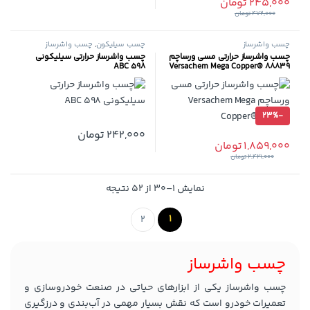
245,000
تومان
472,000
تومان
چسب واشرساز
چسب سیلیکون
,
چسب واشرساز
چسب واشرساز حرارتی مسی ورساچم
چسب واشرساز حرارتی سیلیکونی
598 ABC
Versachem Mega Copper® 88839
23%
-
242,000
تومان
1,859,000
تومان
2,421,000
تومان
Sorted by popularity
نمایش 1–30 از 52 نتیجه
1
2
چسب واشرساز
چسب واشرساز یکی از ابزارهای حیاتی در صنعت خودروسازی و
تعمیرات خودرو است که نقش بسیار مهمی در آب‌بندی و درزگیری