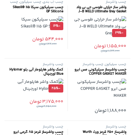
چسب واشرساز
چسب آب بندی
,
چسب سیلیکون
,
چسب
واشرساز
واشر ساز حرارتی طوسی جی بی ولد
چسب سیلیکون سیکا Sikasil® 115
GP Silicone
J-B WELD Ultimate Grey Gasket
16%
-
29%
-
544,000
تومان
644,000
تومان
1,155,000
تومان
1,624,000
تومان
چسب سیلیکون
,
چسب واشرساز
چسب واشرساز
چسب واشرساز سیلیکونی مس ابرو
کمک واشر هایلومار آبی بلو Hylomar
COPPER GASKET MAKER
Blue اورجینال
25%
-
3,175,000
تومان
4,250,000
تومان
1,188,000
تومان
چسب واشرساز
چسب واشرساز
واشرساز 250 قرمز ورث Wurth
چسب واشرساز قرمز 85 گرمی ابرو