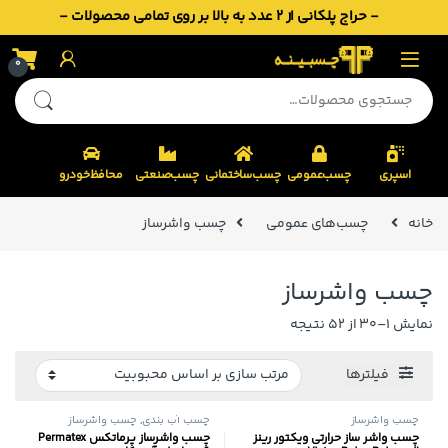
- حراج پلکانی از 2 عدد به بالا بر روی تمامی محصولات -
Skip to navigatio
Skip to conten
0
جستجو برای:
اسپری
چسب‌عمومی
چسب‌ساختمانی
چسب‌صنعتی
محافظ‌خودرو
خانه
چسب‌های عمومی
چسب واشرساز
چسب واشرساز
Sorted by popularity
نمایش 1–30 از 52 نتیجه
فیلترها
چسب واشرساز
چسب آب بندی
,
چسب واشرساز
چسب واشر ساز حرارتی ویکتور رینز
چسب واشرساز پرماتکس Permatex