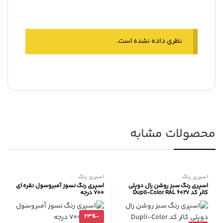
نظری داده نشده است.
محصولات مشابه
اسپری رنگ
اسپری رنگ
اسپری رنگ سبز روشن رال دوپلی
اسپری رنگ نسوز آمبروسول نقره ای
کالر کد Dupli-Color RAL 6027
700 درجه
23%
-