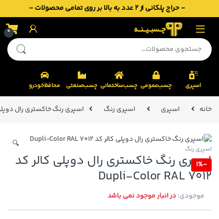
- حراج پلکانی از 2 عدد به بالا بر روی تمامی محصولات -
Skip to navigatio
Skip to conten
0
جستجو برای:
اسپری
چسب‌عمومی
چسب‌ساختمانی
چسب‌صنعتی
محافظ‌خودرو
خانه
اسپری
اسپری رنگ
اسپری رنگ خاکستری رال دوپلی کالر کد AL 7012
🔍
اسپری رنگ
اسپری رنگ خاکستری رال دوپلی کالر کد
1%
-
Dupli-Color RAL 7012
موجودی:
در انبار موجود نمی باشد