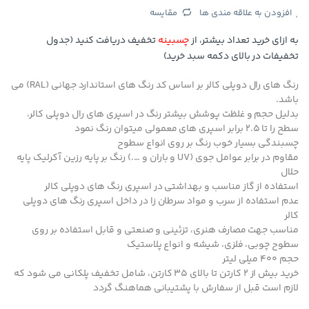
افزودن به علاقه مندی ها
مقایسه
به ازای خرید تعداد بیشتر، از
چسبینه
تخفیف دریافت کنید (جدول
تخفیفات در بالای دکمه سبد خرید)
رنگ های رال دوپلی کالر بر اساس کد رنگ های استاندارد جهانی (RAL) می
باشد.
بدلیل حجم و غلظت پوشش بیشتر رنگ در اسپری های رال دوپلی کالر،
سطح را تا 2.5 برابر اسپری های معمولی میتوان رنگ نمود
چسبندگی بسیار خوب رنگ بر روی انواع سطوح
مقاوم در برابر عوامل جوی (UV و باران و ….) رنگ بر پایه رزین آکرلیک پایه
حلال
استفاده از گاز مناسب و بهداشتی در اسپری رنگ های دوپلی کالر
عدم استفاده از سرب و مواد سرطان زا در داخل اسپری رنگ های دوپلی
کالر
مناسب جهت مصارف هنری، تزئینی و صنعتی و قابل استفاده بر روی
سطوح چوبی، فلزی، شیشه و انواع پلاستیک
حجم 400 میلی لیتر
خرید بیش از 2 کارتن تا بالای 35 کارتن، شامل تخفیف پلکانی می شود که
لازم است قبل از سفارش با پشتیبانی هماهنگ گردد