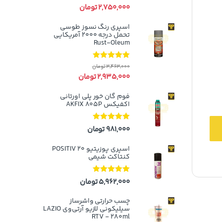
5
2,750,000
تومان
اسپری رنگ نسوز طوسی
تحمل درجه ۲۰۰۰ آمریکایی
Rust-Oleum
نمره
5.00
از
3,463,000
تومان
5
2,935,000
تومان
فوم گان خور پلی اورتانی
اکفیکس AKFIX 805P
نمره
5.00
از
981,000
تومان
5
اسپری پوزیتیو 20 POSITIV
کنتاکت شیمی
نمره
5.00
از
5,962,000
تومان
5
چسب حرارتی واشرساز
سیلیکونی لازیو آر‌تی‌وی LAZIO
RTV - 280ml