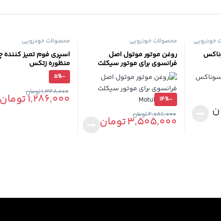
 خودرویی
محصولات خودرویی
محصولات خودرویی
وناکس
روغن موتور موتول اصل
اسپری فوم تمیز کننده چ
فرانسوی برای موتور سیکلت
منظوره زتکس
Motul 10W40
5%
-
1,348,000
تومان
1,286,000
تومان
14%
-
ن
4,086,000
تومان
3,505,000
تومان