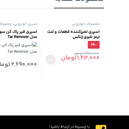
محصولات خودرویی
اسپری خودرویی
,
محصولات
اسپری تمیزکننده قطعات و لنت
اسپری قیر پاک کن س
ترمز شوی زتکس
مدل Tar Remover
11%
-
1,367,000
تومان
1,212,000
تومان
2,690,000
توما
با چسبینه در ارتباط باشید!