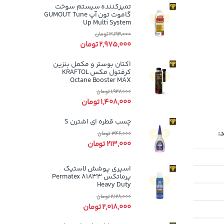
تمیزکننده سیستم سوخت
گاموت تون آپ GUMOUT Tune
Up Multi System
3,193,000
تومان
2,975,000
تومان
اکتان بوستر و مکمل بنزین
کرفتول مکس KRAFTOL
Octane Booster MAX
1,927,000
تومان
1,408,000
تومان
چسب قطره ای اشترن S
:
346,000
تومان
213,000
تومان
اسپری پوشش لاستیک
پرماتکس Permatex 81833
Heavy Duty
2,128,000
تومان
2,018,000
تومان