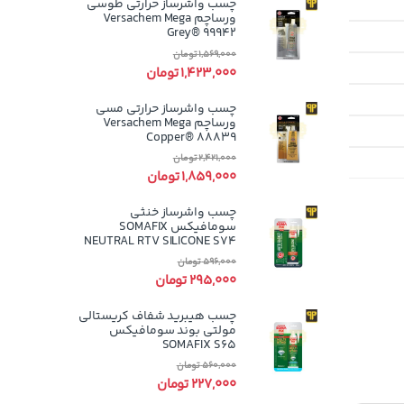
چسب واشرساز حرارتی طوسی
ورساچم Versachem Mega
Grey® 99942
1,569,000
تومان
1,423,000
تومان
چسب واشرساز حرارتی مسی
ورساچم Versachem Mega
Copper® 88839
2,421,000
تومان
1,859,000
تومان
چسب واشرساز خنثی
سومافیکس SOMAFIX
NEUTRAL RTV SILICONE S74
596,000
تومان
295,000
تومان
چسب هیبرید شفاف کریستالی
مولتی بوند سومافیکس
SOMAFIX S65
560,000
تومان
227,000
تومان