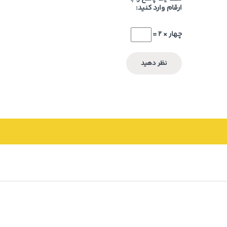
ارقام وارد کنید:
چهار × 2 =