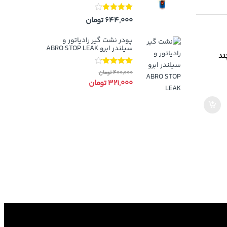
نمره
4.00
644,000
تومان
از 5
پودر نشت گیر رادیاتور و
سیلندر ابرو ABRO STOP LEAK
ند
نمره
4.00
400,000
تومان
از 5
321,000
تومان