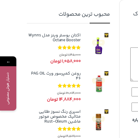
ک
محبوب ترین محصولات
اکتان بوستر وینز مدل Wynns
Octane Booster
نمره
5.00
از
1,145,000
تومان
5
1,058,000
تومان
←
روغن کمپرسور ورث PAG OIL
دستیار هوش مصنوعی
46
نمره
5.00
از
20,014,000
تومان
5
14,884,000
تومان
اسپری رنگ نسوز طلایی
متالیک مخصوص موتور
اره
ماشین Rust-Oleum
نمره
5.00
از
4,589,000
تومان