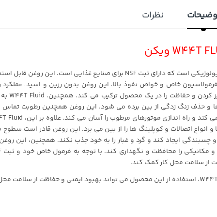
وضیحات
نظرات
اسپری W44T Fluid یک روغن چند منظوره بدون ضرر فیزیولوژیکی است که دارای ثبت NSF برای صنایع غذایی است. این روغن قا
فرمولاسیون خاص و خواص نفوذ بالا، این روغن بدون رزین و اسید، عملکرد ر
کننده، آب جابه جا کننده، محافظت در برابر خوردگی، تمی
پ‌ها و حذف زنگ زدگی از بین برده می شود. این روغن همچنین رطوبت تماس 
الکتریکی را دفع می کند، از جریان های نشتی جلوگیری می کند و راه اندازی موتورهای مرط
 و انواع اتصالات و کوپلینگ ها را از بین می برد. این روغن قادر است سطوح 
ه و چسبندگی ایجاد کند و گرد و غبار را به خود جذب نکند. همچنین، این روغن
با توجه به ثبت NSF و خواص منحصر به فرد اسپری W44T Fluid، استفاده از این محصول می تواند بهبود ایمنی و حفاظت از سلامت 