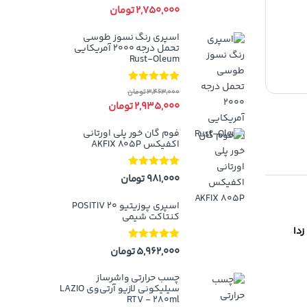
5
2,750,000
تومان
اسپری رنگ نسوز طوسی
تحمل درجه ۲۰۰۰ آمریکایی
Rust-Oleum
نمره
5.00
از
3,463,000
تومان
5
2,935,000
تومان
فوم گان خور پلی اورتانی
اکفیکس AKFIX 805P
نمره
5.00
از
981,000
تومان
5
اسپری پوزیتیو 20 POSITIV
کنتاکت شیمی
زدا
نمره
5.00
از
5,962,000
تومان
5
چسب حرارتی واشرساز
سیلیکونی لازیو آر‌تی‌وی LAZIO
RTV - 280ml