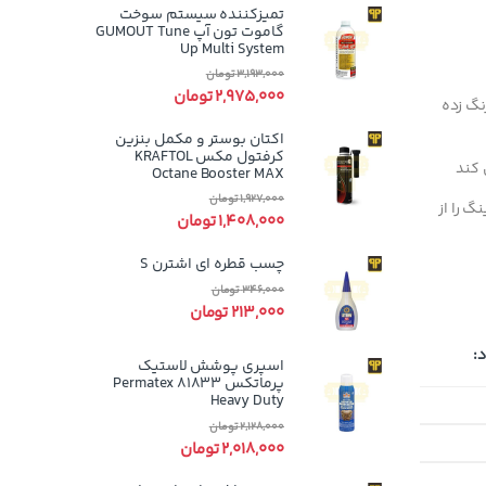
تمیزکننده سیستم سوخت
گاموت تون آپ GUMOUT Tune
Up Multi System
3,193,000
تومان
2,975,000
تومان
نگ زده
اکتان بوستر و مکمل بنزین
کرفتول مکس KRAFTOL
 کند
Octane Booster MAX
1,927,000
تومان
گ را از
1,408,000
تومان
چسب قطره ای اشترن S
346,000
تومان
213,000
تومان
:
اسپری پوشش لاستیک
پرماتکس Permatex 81833
Heavy Duty
2,128,000
تومان
2,018,000
تومان