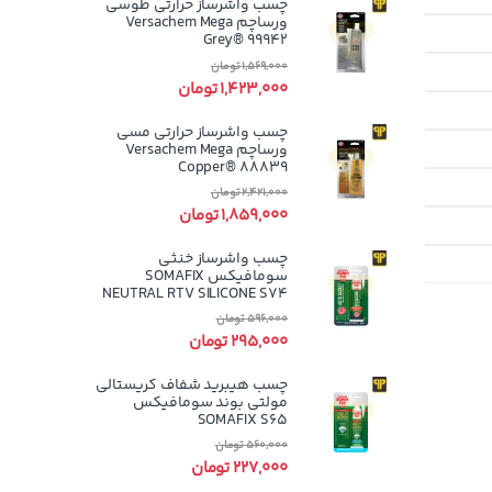
چسب واشرساز حرارتی طوسی
ورساچم Versachem Mega
Grey® 99942
1,569,000
تومان
1,423,000
تومان
چسب واشرساز حرارتی مسی
ورساچم Versachem Mega
Copper® 88839
2,421,000
تومان
1,859,000
تومان
چسب واشرساز خنثی
سومافیکس SOMAFIX
NEUTRAL RTV SILICONE S74
596,000
تومان
295,000
تومان
چسب هیبرید شفاف کریستالی
مولتی بوند سومافیکس
SOMAFIX S65
560,000
تومان
227,000
تومان