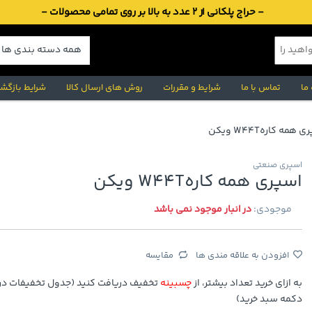
- حراج پلکانی از 2 عدد به بالا بر روی تمامی محصولات -
 ما
تماس با ما
شرایط و مقررات
روش های ارسال کالا
شرایط بازگشت
 همه کارهW44T ویکن
اسپری صنعتی
اسپری همه کارهW44T ویکن
موجودی:
در انبار موجود نمی باشد
افزودن به علاقه مندی ها
مقایسه
به ازای خرید تعداد بیشتر، از
چسبینه
تخفیف دریافت کنید (جدول تخفیفات در 
دکمه سبد خرید)