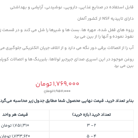
قابل استفاده در صنایع غذایی، دارویی، نوشیدنی، آرایشی و بهداشتی
دارای تاییدیه NSF از کشور آلمان
رزوه های قفل شده، مهره ها، بست ها و شیرها را شل می کند و در قسمت ز
نفوذ نموده و آنها را از بین می برد
آب را از اتصالات برقی دور نگه می دارد و از اتلاف جریان الکتریکی جلوگیری می
روغن موجود در این اسپری صدای جیرجیر لولاها، بلبرینگ ها و اتصالات کوپلین
بین می برد
1,769,000
تومان
1,957,000
تومان
بنابر تعداد خرید، قیمت نهایی محصول شما مطابق جدول زیر محاسبه می‌گردد
تعداد خرید (بازه خرید)
قیمت هر واحد
2 - 3
1,751,310
تومان
4 - 5
1,733,620
تومان