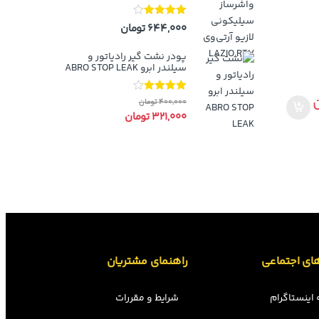
نمره
4.00
644,000
تومان
از 5
پودر نشت گیر رادیاتور و
سیلندر ابرو ABRO STOP LEAK
نمره
4.00
400,000
تومان
از 5
321,000
تومان
ای اجتماعی
راهنمای مشتریان
اینستاگرام
شرایط و مقررات