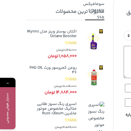
محبوب ترین محصولات
ق
اکتان بوستر وینز مدل Wynns
Octane Booster
نمره
5.00
از
1,145,000
تومان
5
1,058,000
تومان
روغن کمپرسور ورث PAG OIL
46
←
نمره
5.00
از
20,014,000
تومان
5
14,884,000
تومان
دستیار هوش مصنوعی
اسپری رنگ نسوز طلایی
متالیک مخصوص موتور
ماشین Rust-Oleum
اره
نمره
5.00
از
4,589,000
تومان
5