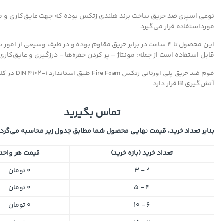
نوعی اسپری ضد حریق ساخت برند هلندی زتکس بوده که جهت عایق‌کاری و مو
مورداستفاده قرار می‌گیرد
این محصول تا ۴ ساعت در برابر حریق مقاوم بوده و در طیف وسیعی از امو
قابل‌ استفاده است از جمله: مونتاژ – پر کردن حفره‌ها – درزگیری و عایق‌کاری
فوم ضد حریق پلی اورتانی زتکس Fire Foam طبق ا
آتش‌گیری B1 قرار دارد
تماس بگیرید
بنابر تعداد خرید، قیمت نهایی محصول شما مطابق جدول زیر محاسبه می‌گردد
تعداد خرید (بازه خرید)
قیمت هر واحد
2 - 3
0
تومان
4 - 5
0
تومان
6 - 10
0
تومان