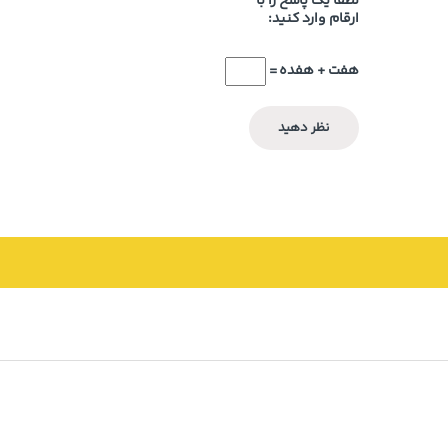
لطفا یک پاسخ را با
ارقام وارد کنید:
هفت + هفده =