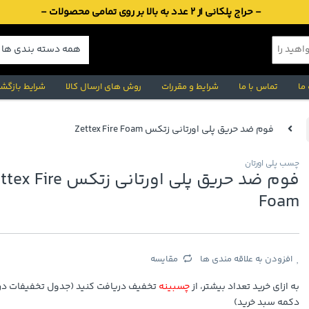
- حراج پلکانی از 2 عدد به بالا بر روی تمامی محصولات -
 ما
تماس با ما
شرایط و مقررات
روش های ارسال کالا
شرایط بازگشت
فوم ضد حریق پلی اورتانی زتکس Zettex Fire Foam
چسب پلی اورتان
فوم ضد حریق پلی اورتانی زتکس ire
Foam
افزودن به علاقه مندی ها
مقایسه
به ازای خرید تعداد بیشتر، از
چسبینه
تخفیف دریافت کنید (جدول تخفیفات در 
دکمه سبد خرید)