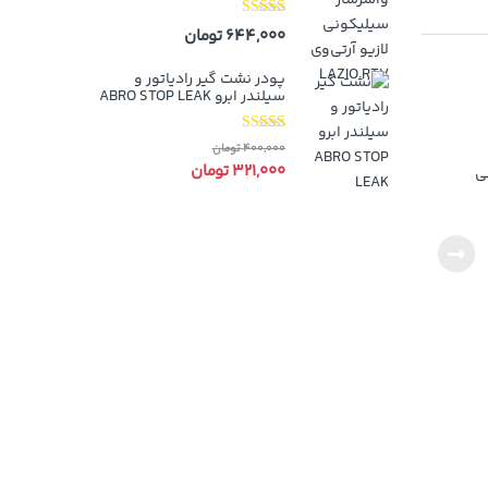
نمره
4.00
644,000
تومان
از 5
پودر نشت گیر رادیاتور و
سیلندر ابرو ABRO STOP LEAK
نمره
4.00
400,000
تومان
از 5
321,000
تومان