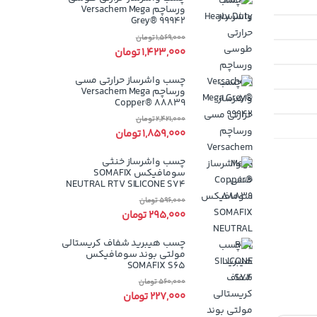
ورساچم Versachem Mega
Grey® 99942
1,569,000
تومان
1,423,000
تومان
چسب واشرساز حرارتی مسی
ورساچم Versachem Mega
Copper® 88839
2,421,000
تومان
1,859,000
تومان
چسب واشرساز خنثی
سومافیکس SOMAFIX
NEUTRAL RTV SILICONE S74
596,000
تومان
295,000
تومان
چسب هیبرید شفاف کریستالی
مولتی بوند سومافیکس
SOMAFIX S65
560,000
تومان
227,000
تومان