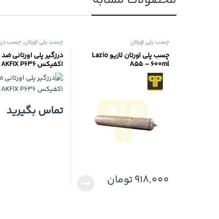
محصولات مشابه
چسب پلی اورتان
چسب پلی اورتان
,
چسب درز
چسب پلی اورتان لازیو Lazio
درزگیر پلی اورتانی ضد 
A55 – 600ml
اکفیکس AKFIX P636
تماس بگیرید
918,000
تومان