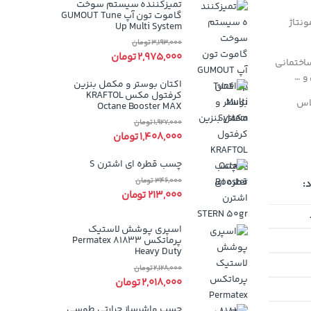
تمیزکننده سیستم سوخت
گاموت تون آپ GUMOUT Tune
نتاژ
Up Multi System
3,193,000
تومان
2,975,000
تومان
ر ساختمانی
 و …
اکتان بوستر و مکمل بنزین
کرفتول مکس KRAFTOL
ستاندارد DIN 4102-1 در کلاس
Octane Booster MAX
1,927,000
تومان
1,408,000
تومان
چسب قطره ای اشترن S
346,000
تومان
:
213,000
تومان
اسپری پوشش لاستیک
پرماتکس Permatex 81833
Heavy Duty
2,128,000
تومان
2,018,000
تومان
چسب واشرساز حرارتی طوسی