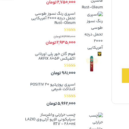
2,750,000
تومان
اسپری رنگ نسوز طوسی
تحمل درجه ۲۰۰۰ آمریکایی
Rust-Oleum
نمره
5.00
از
3,463,000
تومان
5
2,935,000
تومان
فوم گان خور پلی اورتانی
اکفیکس AKFIX 805P
نمره
5.00
از
981,000
تومان
5
اسپری پوزیتیو 20 POSITIV
کنتاکت شیمی
نمره
5.00
از
5,962,000
تومان
5
چسب حرارتی واشرساز
سیلیکونی لازیو آر‌تی‌وی LAZIO
RTV - 280ml