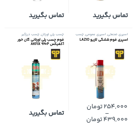
تماس بگیرید
تماس بگیرید
اسپری صنعتی
,
اسپری عمومی
,
چسب
چسب پلی اورتان
,
چسب درزگیر
پلی اورتان
اسپری فوم شلنگی لازیو LAZIO
فوم چسب پلی اورتانی گان خور
آکفیکس AKFIX 960P
254,000
تومان
–
تماس بگیرید
این محصول دارای انواع مختلفی می باشد. گزینه ها ممکن است در صفح
439,000
تومان