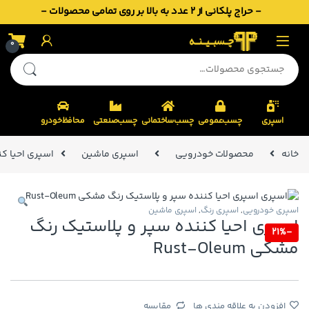
- حراج پلکانی از 2 عدد به بالا بر روی تمامی محصولات -
Skip to navigatio
Skip to conten
0
جستجو برای:
اسپری
چسب‌عمومی
چسب‌ساختمانی
چسب‌صنعتی
محافظ‌خودرو
خانه
محصولات خودرویی
اسپری ماشین
اسپری احیا کنند
اسپری خودرویی
,
اسپری رنگ
,
اسپری ماشین
اسپری احیا کننده سپر و پلاستیک رنگ
21%
-
مشکی Rust-Oleum
افزودن به علاقه مندی ها
مقایسه