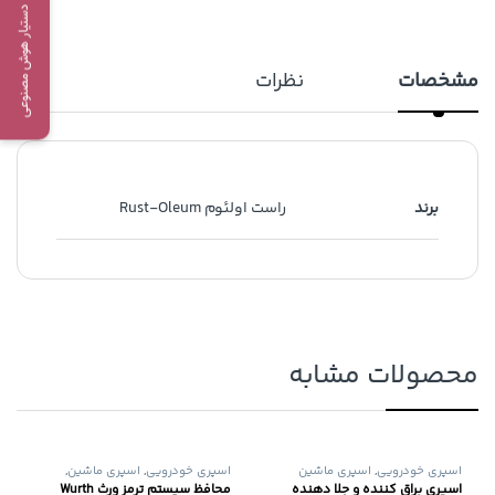
دستیار هوش مصنوعی
مشخصات
نظرات
برند
راست اولئوم Rust-Oleum
محصولات مشابه
اسپری خودرویی
,
اسپری ماشین
اسپری خودرویی
,
اسپری ماشین
,
محافظ موتور
اسپری براق کننده و جلا دهنده
محافظ سیستم ترمز ورث Wurth