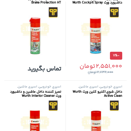
داشبورد ورث Wurth Cockpit Spray
Brake Protection HT
7%
-
2,551,000
تومان
تماس بگیرید
2,732,000
تومان
اسپری خودرویی
,
اسپری ماشین
,
اسپری خودرویی
,
اسپری ماشین
,
محافظ تودوزی خودرو
محافظ تودوزی خودرو
داخل شوی اکتیو کلین ورث Wurth
تمیز کننده داخل ماشین و داشبورد
Active Clean
ورث Wurth Interior Cleaner