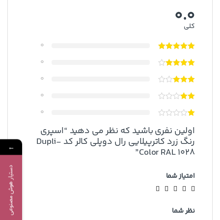
0.0
کلی
0
0
0
0
0
اولین نفری باشید که نظر می دهید “اسپری
رنگ زرد کاترپیلایی رال دوپلی کالر کد Dupli-
←
Color RAL 1028”
دستیار هوش مصنوعی
امتیاز شما
نظر شما