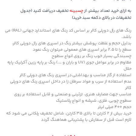
به ازای خرید تعداد بیشتر، از
چسبینه
تخفیف دریافت کنید (جدول
تخفیفات در بالای دکمه سبد خرید)
رنگ های رال دوپلی کالر بر اساس کد رنگ های استاندارد جهانی (RAL) می
باشد.
بدلیل حجم و غلظت پوشش بیشتر رنگ در اسپری های رال دوپلی کالر،
سطح را تا 2.5 برابر اسپری های معمولی میتوان رنگ نمود
چسبندگی بسیار خوب رنگ بر روی انواع سطوح
مقاوم در برابر عوامل جوی (UV و باران و ….) رنگ بر پایه رزین آکرلیک پایه
حلال
استفاده از گاز مناسب و بهداشتی در اسپری رنگ های دوپلی کالر
عدم استفاده از سرب و مواد سرطان زا در داخل اسپری رنگ های دوپلی
کالر
مناسب جهت مصارف هنری، تزئینی و صنعتی و قابل استفاده بر روی
سطوح چوبی، فلزی، شیشه و انواع پلاستیک
حجم 400 میلی لیتر
خرید بیش از 2 کارتن تا بالای 35 کارتن، شامل تخفیف پلکانی می شود که
لازم است قبل از سفارش با پشتیبانی هماهنگ گردد