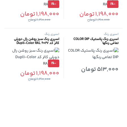
1%
-
1%
-
1,198,000
تومان
1,198,000
تومان
1,210,000
تومان
1,210,000
تومان
اسپری رنگ
اسپری رنگ
اسپری رنگ پلاستیک COLOR DIP
اسپری رنگ سبز روشن رال دوپلی
تمامی رنگها
کالر کد Dupli-Color RAL 6027
1%
-
513,000
تومان
1,198,000
تومان
این محصول دارای انواع مختلفی می باشد. گزینه ها ممکن است در صفح
1,210,000
تومان