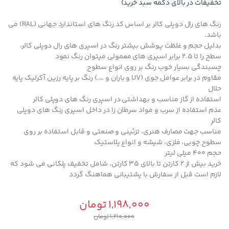
تخفیفات در بالای دکمه سبد خرید)
رنگ های رال دوپلی کالر بر اساس کد رنگ های استاندارد جهانی (RAL) می
باشد.
بدلیل حجم و غلظت پوشش بیشتر رنگ در اسپری های رال دوپلی کالر،
سطح را تا 2.5 برابر اسپری های معمولی میتوان رنگ نمود
چسبندگی بسیار خوب رنگ بر روی انواع سطوح
مقاوم در برابر عوامل جوی (UV و باران و ….) رنگ بر پایه رزین آکرلیک پایه
حلال
استفاده از گاز مناسب و بهداشتی در اسپری رنگ های دوپلی کالر
عدم استفاده از سرب و مواد سرطان زا در داخل اسپری رنگ های دوپلی
کالر
مناسب جهت مصارف هنری، تزئینی و صنعتی و قابل استفاده بر روی
سطوح چوبی، فلزی، شیشه و انواع پلاستیک
حجم 400 میلی لیتر
خرید بیش از 2 کارتن تا بالای 35 کارتن، شامل تخفیف پلکانی می شود که
لازم است قبل از سفارش با پشتیبانی هماهنگ گردد
1,198,000
تومان
1,210,000
تومان