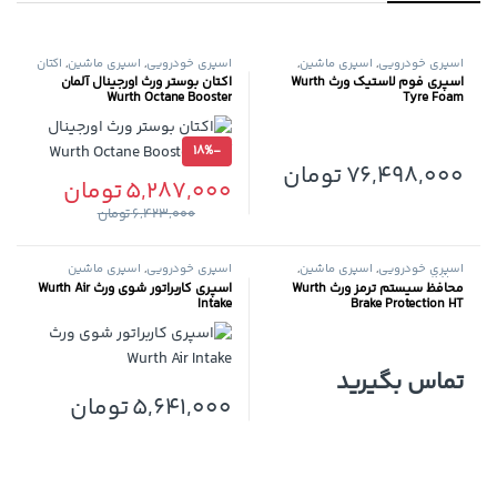
اسپری خودرویی
,
اسپری ماشین
,
اسپری خودرویی
,
اسپری ماشین
,
اکتان
محافظ موتور
بوستر
,
محافظ موتور
اسپری فوم لاستیک ورث Wurth
اکتان بوستر ورث اورجينال آلمان
Wurth Octane Booster
Tyre Foam
18%
-
76,498,000
تومان
5,287,000
تومان
6,423,000
تومان
اسپری خودرویی
,
اسپری ماشین
,
اسپری خودرویی
,
اسپری ماشین
محافظ موتور
محافظ سیستم ترمز ورث Wurth
اسپری کاربراتور شوی ورث Wurth Air
Intake
Brake Protection HT
تماس بگیرید
5,641,000
تومان