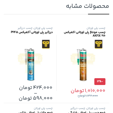
محصولات مشابه
چسب پلی اورتان
چسب پلی اورتان
,
چسب درزگیر
چسب مونتاژ پلی اورتانی اکفیکس
درزگیر پلی اورتانی آکفیکس P645
610 AKFIX
12%
-
424,000
تومان
1,010,000
تومان
–
1,142,000
تومان
این محصول دارای انواع مختلفی می
598,000
تومان
چسب پلی اورتان
,
چسب درزگیر
چسب پلی اورتان
فوم چسب پلی اورتانی شلنگی
فوم ملات پلی اورتانی زتکس