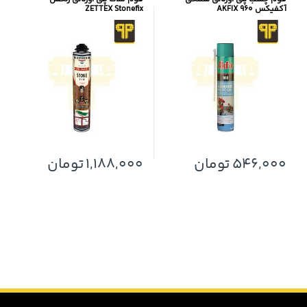
آکفیکس AKFIX 960
ZETTEX Stonefix
546,000
تومان
1,188,000
تومان