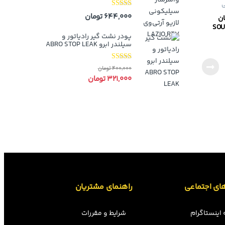
ی
نمره
4.00
644,000
تومان
ان
از 5
SOUD
پودر نشت گیر رادیاتور و
سیلندر ابرو ABRO STOP LEAK
نمره
4.00
400,000
تومان
از 5
321,000
تومان
ای اجتماعی
راهنمای مشتریان
اینستاگرام
شرایط و مقررات