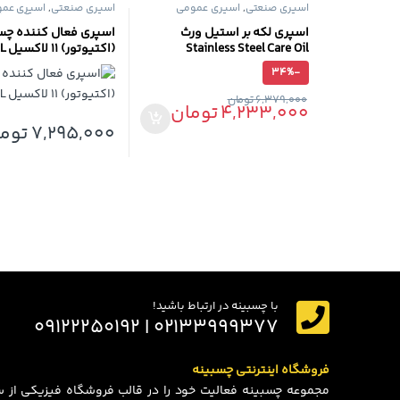
اسپری صنعتی
,
اسپری عمومی
اسپری صنعتی
,
اسپری عم
قطره‌ای
,
چسب‌های آناروبی
اسپری لکه بر استیل ورث
اسپری فعال کننده چ
Stainless Steel Care Oil
(اکتیوتور) 11 لاکسیل LOXEAL
34%
-
6,379,000
تومان
4,233,000
تومان
7,295,000
توم
با چسبینه در ارتباط باشید!
۰۲۱۳۳۹۹۹۳۷۷ | ۰۹۱۲۲۲۵۰۱۹۲
فروشگاه اینترنتی چسبینه