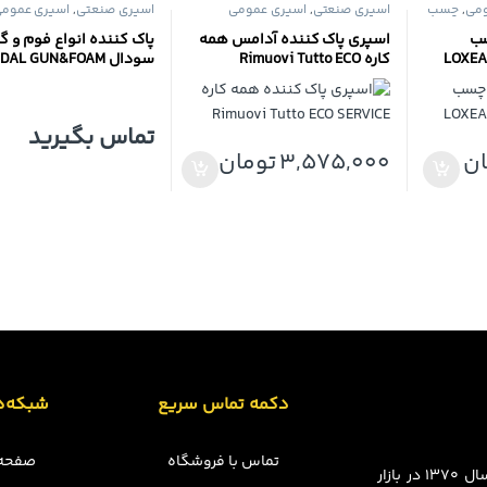
ومی
,
چسب
اسپری صنعتی
,
اسپری عمومی
اسپری صنعتی
,
اسپری عموم
ک
سب
اسپری پاک کننده آدامس همه
پاک کننده انواع فوم و گ
کاره Rimuovi Tutto ECO
سودال AL GUN&FOAM
CLEANER
SERVICE
تماس بگیرید
ان
3,575,000
تومان
دکمه تماس سریع
شبکه‌ه
تماس با فروشگاه
صفحه 
مجموعه چسبینه فعالیت خود را در قالب فروشگاه فیزیکی از سال ۱۳۷۰ در بازار