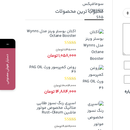
محبوب ترین محصولات
اکتان بوستر وینز مدل Wynns
Octane Booster
←
نمره
5.00
از
1,145,000
تومان
5
1,058,000
تومان
دستیار هوش مصنوعی
روغن کمپرسور ورث PAG OIL
46
نمره
5.00
از
20,014,000
تومان
5
14,884,000
تومان
اره
اسپری رنگ نسوز طلایی
متالیک مخصوص موتور
ماشین Rust-Oleum
نمره
5.00
از
4,589,000
تومان
5