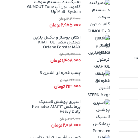
تمیزکننده سیستم سوخت
گاموت تون آپ GUMOUT Tune
Up Multi System
3,193,000
تومان
2,975,000
تومان
اکتان بوستر و مکمل بنزین
کرفتول مکس KRAFTOL
Octane Booster MAX
1,927,000
تومان
:
1,408,000
تومان
چسب قطره ای اشترن S
346,000
تومان
213,000
تومان
اسپری پوشش لاستیک
پرماتکس Permatex 81833
Heavy Duty
2,128,000
تومان
2,018,000
تومان
چسب واشرساز حرارتی طوسی