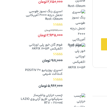
2,750,000
تومان
اسپری رنگ نسوز طوسی
تحمل درجه ۲۰۰۰ آمریکایی
Rust-Oleum
نمره
5.00
از
3,463,000
تومان
5
2,935,000
تومان
فوم گان خور پلی اورتانی
اکفیکس AKFIX 805P
نمره
5.00
از
981,000
تومان
5
اسپری پوزیتیو 20 POSITIV
کنتاکت شیمی
نمره
5.00
از
5,962,000
تومان
5
چسب حرارتی واشرساز
سیلیکونی لازیو آر‌تی‌وی LAZIO
RTV - 280ml