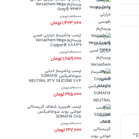
ورساچم Versachem Mega
Grey® 99942
1,569,000
تومان
1,423,000
تومان
چسب واشرساز حرارتی مسی
ورساچم Versachem Mega
Copper® 88839
2,421,000
تومان
1,859,000
تومان
چسب واشرساز خنثی
سومافیکس SOMAFIX
NEUTRAL RTV SILICONE S74
596,000
تومان
295,000
تومان
چسب هیبرید شفاف کریستالی
مولتی بوند سومافیکس
SOMAFIX S65
560,000
تومان
227,000
تومان