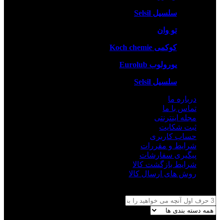
سلسیل Selsil
تو وان
کوکمی Koch chemie
یورولوب Eurolub
سلسیل Selsil
درباره ما
تماس با ما
مجله اینترنتی
ثبت شکایت
حساب کاربری
شرایط و مقررات
پیگیری سفارشات
شرایط بازگشت کالا
روش های ارسال کالا
جستجو برای: