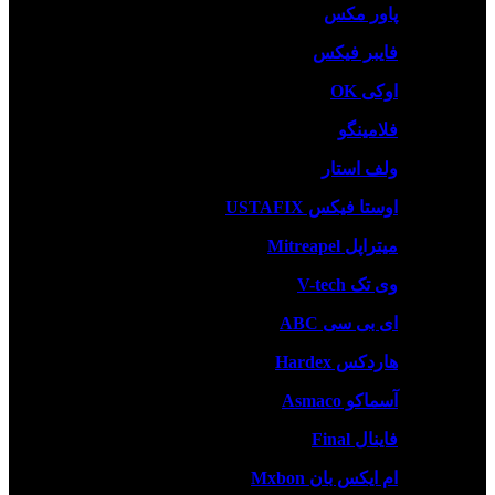
پاور مکس
فایبر فیکس
اوکی OK
فلامینگو
ولف استار
اوستا فیکس USTAFIX
میتراپل Mitreapel
وی تک V-tech
ای بی سی ABC
هاردکس Hardex
آسماکو Asmaco
فاینال Final
ام ایکس بان Mxbon