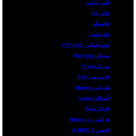
فایبر فیکس
اوکی OK
فلامینگو
ولف استار
اوستا فیکس USTAFIX
میتراپل Mitreapel
وی تک V-tech
ای بی سی ABC
هاردکس Hardex
آسماکو Asmaco
فاینال Final
ام ایکس بان Mxbon
اشمیتز SCHMITZ