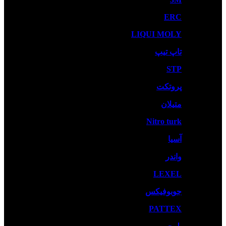
ERC
LIQUI MOLY
تاپ تیپ
STP
پروتکت
متیلان
Nitro turk
آسیا
واندر
LEXEL
جوبوفیکس
PATTEX