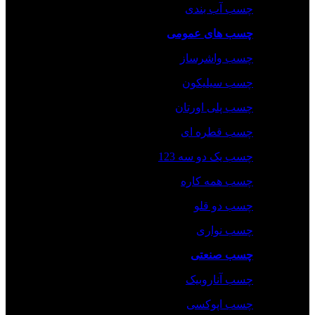
چسب آب بندی
چسب های عمومی
چسب واشرساز
چسب سیلیکون
چسب پلی اورتان
چسب قطره ای
چسب یک دو سه 123
چسب همه کاره
چسب دو قلو
چسب نواری
چسب صنعتی
چسب‌ آناروبیک
چسب‌ اپوکسی