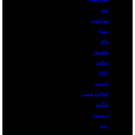
وینز
مولیکوت
سیکا
واکر
هایلومار
دوکون
ABZ
بایسون
کنتاکت شیمی
تانگیت
پروسول
زادو