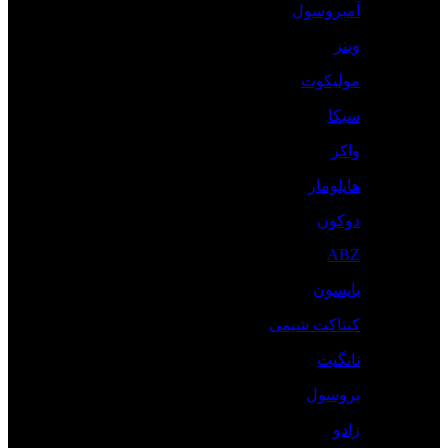
آمبروسول
وینز
مولیکوت
سیکا
واکر
هایلومار
دوکون
ABZ
بایسون
کنتاکت شیمی
تانگیت
پروسول
زادو