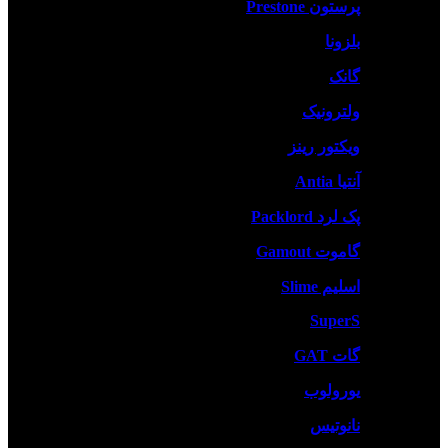
پرستون Prestone
بلزونا
گانک
ولترونیک
ویکتور رینز
آنتیا Antia
پک لرد Packlord
گاموت Gamout
اسلیم Slime
SuperS
گات GAT
یورولوب
نانوتیس