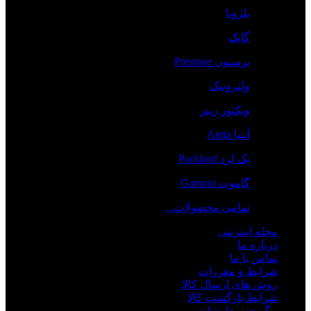
بلزونا
گانک
پرستون Prestone
ولترونیک
ویکتور رینز
آنتیا Antia
پک لرد Packlord
گاموت Gamout
تمامی محصولات...
مجله اینترنتی
درباره ما
تماس با ما
شرایط و مقررات
روش های ارسال کالا
شرایط بازگشت کالا
پیگیری سفارشات