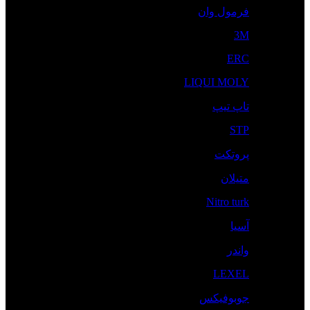
فرمول وان
3M
ERC
LIQUI MOLY
تاپ تیپ
STP
پروتکت
متیلان
Nitro turk
آسیا
واندر
LEXEL
جوبوفیکس