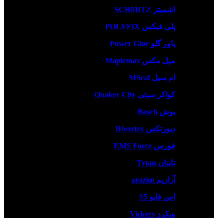
اشمیتز SCHMITZ
پلی فیکس POLYFIX
پاور گلو Power Glue
مپل مکس Maplemax
ام سیل MSeal
کواکر سیتی Quaker City
بوش Bosch
دیورتکس Divortex
فورس EMS Force
تایتان Tytan
آرازیم arazim
اس فایو S5
ویکرز Vickers