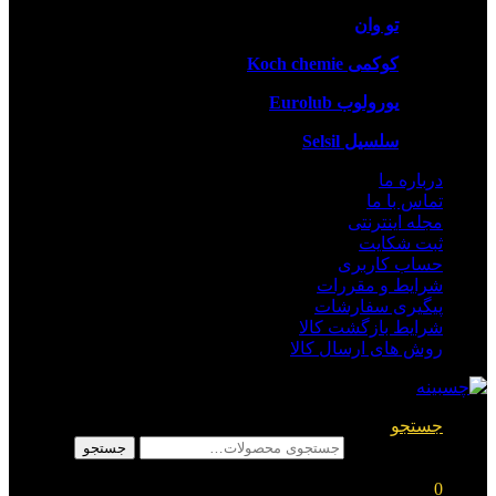
تو وان
کوکمی Koch chemie
یورولوب Eurolub
سلسیل Selsil
درباره ما
تماس با ما
مجله اینترنتی
ثبت شکایت
حساب کاربری
شرایط و مقررات
پیگیری سفارشات
شرایط بازگشت کالا
روش های ارسال کالا
جستجو
جستجو برای:
جستجو
0