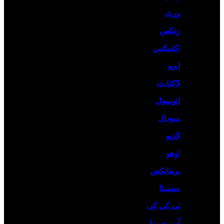
ورث
زتکس
اکفیکس
ابرو
لاکتایت
اتوسول
سودال
لازیو
اوهو
پرماتکس
سیستا
تی کی کی
آمبروسول