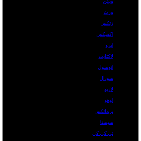
ویکن
ورث
زتکس
اکفیکس
ابرو
لاکتایت
اتوسول
سودال
لازیو
اوهو
پرماتکس
سیستا
تی کی کی