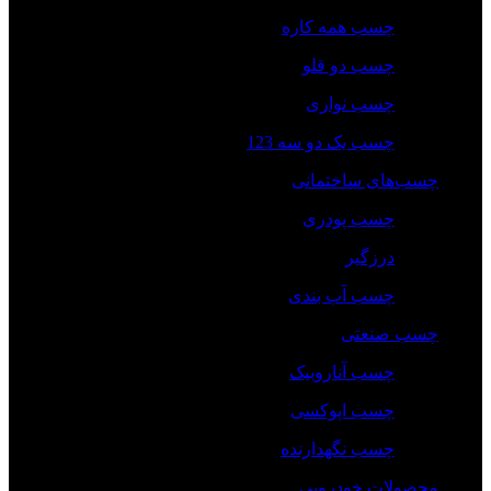
چسب همه کاره
چسب دو قلو
چسب نواری
چسب یک دو سه 123
چسب‌های ساختمانی
چسب پودری
درزگیر
چسب آب بندی
چسب صنعتی
چسب‌ آناروبیک
چسب‌ اپوکسی
چسب نگهدارنده
محصولات خودرویی