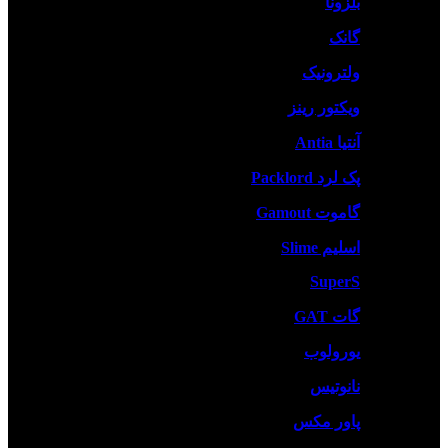
بلزونا
گانک
ولترونیک
ویکتور رینز
آنتیا Antia
پک لرد Packlord
گاموت Gamout
اسلیم Slime
SuperS
گات GAT
یورولوب
نانوتیس
پاور مکس