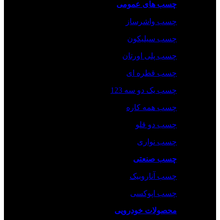
چسب های عمومی
چسب واشرساز
چسب سیلیکون
چسب پلی اورتان
چسب قطره ای
چسب یک دو سه 123
چسب همه کاره
چسب دو قلو
چسب نواری
چسب صنعتی
چسب‌ آناروبیک
چسب‌ اپوکسی
محصولات خودرویی