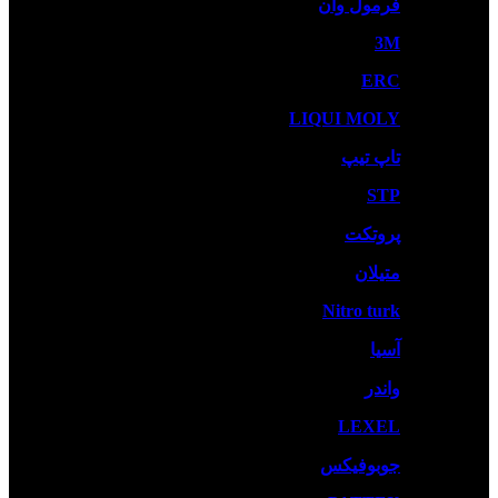
فرمول وان
3M
ERC
LIQUI MOLY
تاپ تیپ
STP
پروتکت
متیلان
Nitro turk
آسیا
واندر
LEXEL
جوبوفیکس