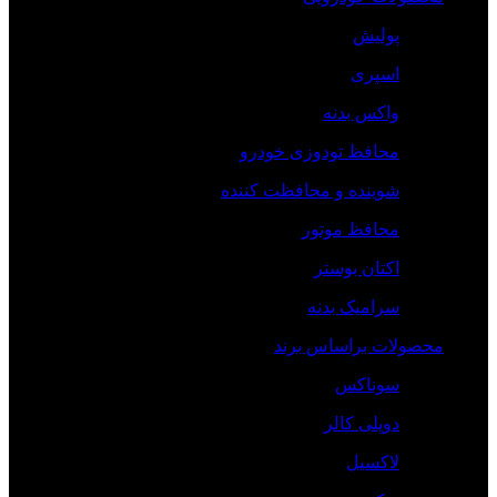
پولیش
اسپری
واکس بدنه
محافظ تودوزی خودرو
شوینده و محافظت کننده
محافظ موتور
اکتان بوستر
سرامیک بدنه
محصولات براساس برند
سوناکس
دوپلی کالر
لاکسیل