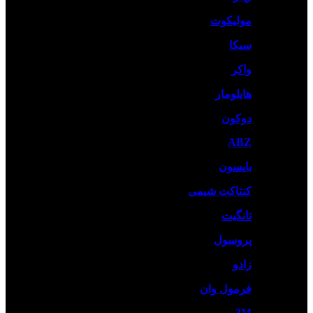
مولیکوت
سیکا
واکر
هایلومار
دوکون
ABZ
بایسون
کنتاکت شیمی
تانگیت
پروسول
زادو
فرمول وان
3M