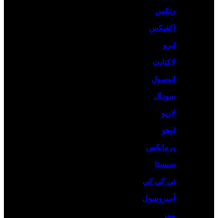
زتکس
اکفیکس
ابرو
لاکتایت
اتوسول
سودال
لازیو
اوهو
پرماتکس
سیستا
تی کی کی
آمبروسول
وینز