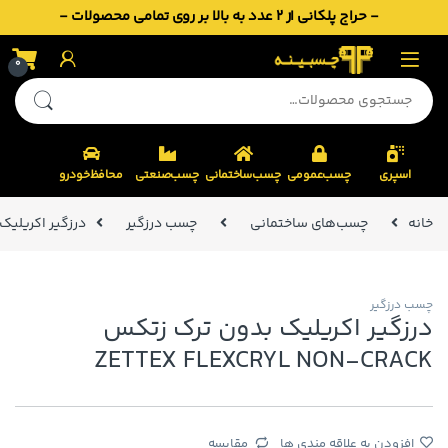
- حراج پلکانی از 2 عدد به بالا بر روی تمامی محصولات -
Skip to navigatio
Skip to conten
0
جستجو برای:
اسپری
چسب‌عمومی
چسب‌ساختمانی
چسب‌صنعتی
محافظ‌خودرو
خانه
چسب‌های ساختمانی
چسب درزگیر
درزگیر اکریلیک بدون ترک ز
چسب درزگیر
درزگیر اکریلیک بدون ترک زتکس
ZETTEX FLEXCRYL NON-CRACK
افزودن به علاقه مندی ها
مقایسه