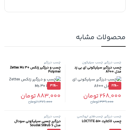
محصولات مشابه
چسب درزگیر
,
چسب سیلیکون
چسب درزگیر
چسب درزگیر سیلیکونی ای بی زد
چسب و درزگیر زتکس Zettex Ms 30
مدل A600
Polymer
31%
-
21%
-
268,000
تومان
883,000
تومان
339,000
تومان
1,276,000
تومان
چسب درزگیر
,
چسب‌های اپوکسی
چسب درزگیر
چسب لاکتایت LOCTITE 510
درزگیر چسبی سیلیکونی سودال
مدل Soudal Silirub S