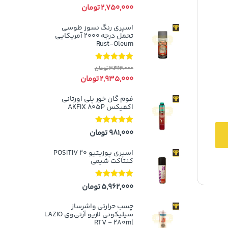
5
2,750,000
تومان
اسپری رنگ نسوز طوسی
تحمل درجه ۲۰۰۰ آمریکایی
Rust-Oleum
نمره
5.00
از
3,463,000
تومان
5
2,935,000
تومان
فوم گان خور پلی اورتانی
اکفیکس AKFIX 805P
نمره
5.00
از
981,000
تومان
5
اسپری پوزیتیو 20 POSITIV
کنتاکت شیمی
نمره
5.00
از
5,962,000
تومان
5
چسب حرارتی واشرساز
سیلیکونی لازیو آر‌تی‌وی LAZIO
RTV - 280ml