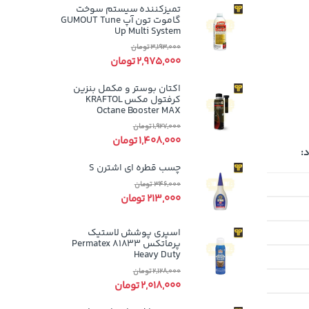
تمیزکننده سیستم سوخت
گاموت تون آپ GUMOUT Tune
Up Multi System
3,193,000
تومان
2,975,000
تومان
اکتان بوستر و مکمل بنزین
کرفتول مکس KRAFTOL
Octane Booster MAX
1,927,000
تومان
1,408,000
تومان
:
چسب قطره ای اشترن S
346,000
تومان
213,000
تومان
اسپری پوشش لاستیک
پرماتکس Permatex 81833
Heavy Duty
2,128,000
تومان
2,018,000
تومان