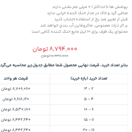
پوشش ها تا حداکثر 0.1 میلی متر نشتی دارند
صافی گرد و خاک در مدار خنک کننده خرابی ندارد
قبل از تغییر ضد یخ از استفاده اجتناب کنید
بر اثر ذرات مصنوعی، ماکروفاین آب بندی خواهد شد
محتوای یک ظرف برای 10 لیتر مایع خنک کننده کافی است
8,794,000
تومان
10,238,000
تومان
بنابر تعداد خرید، قیمت نهایی محصول شما مطابق جدول زیر محاسبه می‌گردد
تعداد خرید (بازه خرید)
قیمت هر واحد
2 - 3
8,706,060
تومان
4 - 5
8,618,120
تومان
6 - 10
8,530,180
تومان
11 - 15
8,442,240
تومان
16 - 20
8,442,240
تومان