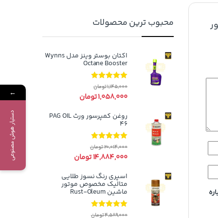
محبوب ترین محصولات
ور
اکتان بوستر وینز مدل Wynns
Octane Booster
نمره
5.00
از
1,145,000
تومان
←
5
1,058,000
تومان
دستیار هوش مصنوعی
روغن کمپرسور ورث PAG OIL
46
نمره
5.00
از
20,014,000
تومان
5
14,884,000
تومان
اسپری رنگ نسوز طلایی
متالیک مخصوص موتور
ماشین Rust-Oleum
اره
نمره
5.00
از
4,589,000
تومان