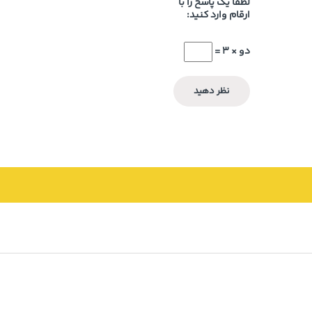
لطفا یک پاسخ را با
ارقام وارد کنید:
دو × 3 =