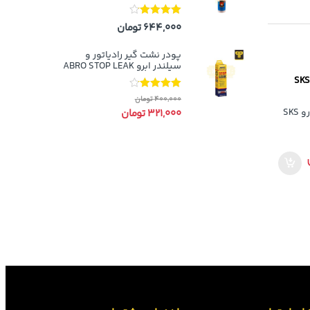
نمره
4.00
644,000
تومان
از 5
پودر نشت گیر رادیاتور و
سیلندر ابرو ABRO STOP LEAK
محافظ رکاب و زیر خودرو SKS
نمره
4.00
400,000
تومان
از 5
321,000
تومان