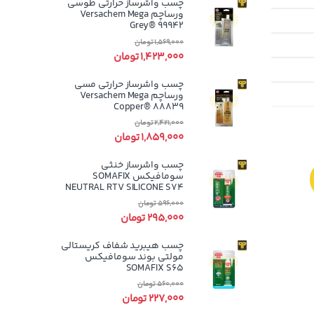
چسب واشرساز حرارتی طوسی
ورساچم Versachem Mega
Grey® 99942
1,569,000
تومان
1,423,000
تومان
چسب واشرساز حرارتی مسی
ورساچم Versachem Mega
Copper® 88839
2,421,000
تومان
1,859,000
تومان
چسب واشرساز خنثی
سومافیکس SOMAFIX
NEUTRAL RTV SILICONE S74
596,000
تومان
295,000
تومان
چسب هیبرید شفاف کریستالی
مولتی بوند سومافیکس
SOMAFIX S65
560,000
تومان
227,000
تومان