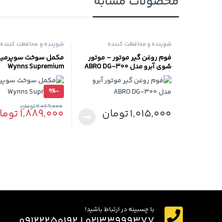
محصولات مشابه
شوینده و محافظت کننده
شوینده و محافظت کننده
فوم روغن گیر موتور – موتور
مکمل سوخت سوپرمیوم
شوی آبرو مدل ABRO DG-300
Wynns Supremium
9%
-
2,069,000
تومان
1,015,000
تومان
1,889,000
توما
با چسبینه در ارتباط باشید!
۰۲۱۳۳۹۹۹۳۷۷ | ۰۹۱۲۲۲۵۰۱۹۲