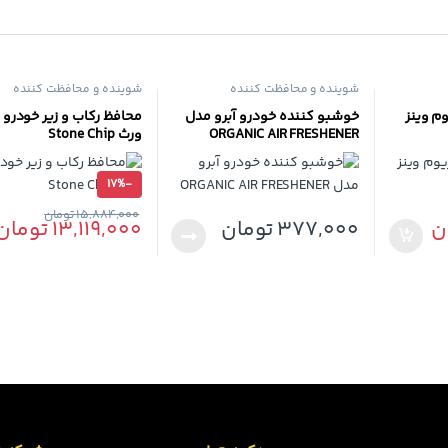
شوینده و محافظت کننده
شوینده و محافظت کننده
 وینز
خوشبو کننده خودرو آبرو مدل
ORGANIC AIR FRESHENER
ورث Stone Chip
17%
-
15,884,000
تومان
ن
377,000
تومان
13,119,000
تومان