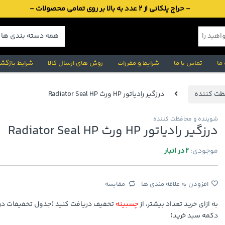
- حراج پلکانی از 2 عدد به بالا بر روی تمامی محصولات -
 ما
تماس با ما
شرایط و مقررات
روش های ارسال کالا
شرایط بازگشت
ظت کننده
درزگیر رادیاتور HP ورث Radiator Seal HP
شوینده و محافظت کننده
درزگیر رادیاتور HP ورث Radiator Seal HP
موجودی:
2 در انبار
افزودن به علاقه مندی ها
مقایسه
به ازای خرید تعداد بیشتر، از
چسبینه
تخفیف دریافت کنید (جدول تخفیفات در 
دکمه سبد خرید)