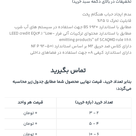
تخفیفات در بالای دکمه سبد خرید)
عدم ایجاد حباب هنگام پخت
قابلیت تحرک تا 25%
مطابق با استاندارد BS 6920 جهت استفاده در سیستم های آب شرب
مطابق با استاندارد محتوای ترکیبات آلی فرار LEED credit EQc4.1 “Low-
emitting products” of SCAQMD rule 1168
دارای کلاس ضد حریق M2 بر اساس استاندارد NF P 92-501
دارای استاندارد کیفی A+ جهت استفاده در فضاهای داخلی
تماس بگیرید
بنابر تعداد خرید، قیمت نهایی محصول شما مطابق جدول زیر محاسبه
می‌گردد:
تعداد خرید (بازه خرید)
قیمت هر واحد
2 - 3
0
تومان
4 - 5
0
تومان
6 - 10
0
تومان