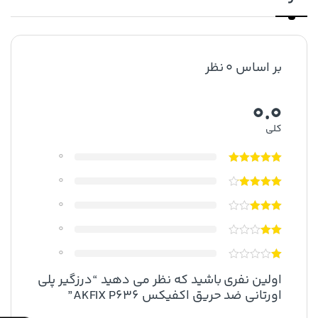
بر اساس 0 نظر
0.0
کلی
0
0
0
0
0
اولین نفری باشید که نظر می دهید “درزگیر پلی
اورتانی ضد حریق اکفیکس AKFIX P636”