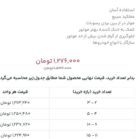
استفاده آسان
عملکرد سریع
موثر در از بین بردن رسوبات
کمک به خنک کننده بهتر موتور
جلوگیری از گرم شدن بیش از حد موتور
سازگار با انواع خودروها
1,276,000
تومان
1,534,000
تومان
بنابر تعداد خرید، قیمت نهایی محصول شما مطابق جدول زیر محاسبه می‌گردد
تعداد خرید (بازه خرید)
قیمت هر واحد
2 - 3
1,263,240
تومان
4 - 5
1,250,480
تومان
6 - 10
1,237,720
تومان
11 - 15
1,224,960
تومان