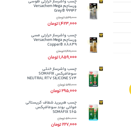
چسب واشرساز حرارتی طوسی
ورساچم Versachem Mega
Grey® 99942
1,569,000
تومان
1,423,000
تومان
چسب واشرساز حرارتی مسی
ورساچم Versachem Mega
Copper® 88839
2,421,000
تومان
1,859,000
تومان
چسب واشرساز خنثی
سومافیکس SOMAFIX
NEUTRAL RTV SILICONE S74
596,000
تومان
295,000
تومان
چسب هیبرید شفاف کریستالی
مولتی بوند سومافیکس
SOMAFIX S65
560,000
تومان
227,000
تومان