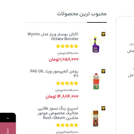
محبوب ترین محصولات
اکتان بوستر وینز مدل Wynns
Octane Booster
ت،
اهش
نمره
5.00
از
1,145,000
تومان
5
1,058,000
تومان
ABR
روغن کمپرسور ورث PAG OIL
را به طور کامل
46
نمره
5.00
از
20,014,000
تومان
5
14,884,000
تومان
اسپری رنگ نسوز طلایی
متالیک مخصوص موتور
←
ماشین Rust-Oleum
نمره
5.00
از
4,589,000
تومان