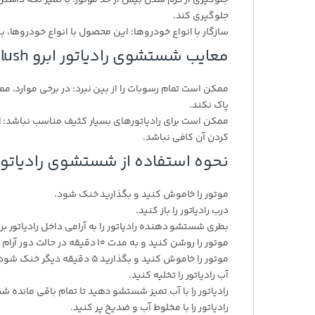
جلوگیری کند.
سازگار با انواع خودروها: این محصول با انواع خودروها، ب
معایب شستشوی رادیاتور ابرو ABRO 10 Minute Radiator Flush:
ممکن است تمام رسوبات را از بین نبرد: در برخی موارد، م
پاک نکند.
ممکن است برای رادیاتورهای بسیار کثیف مناسب نباشد: ا
کردن آن کافی نباشد.
نحوه استفاده از شستشوی رادیاتور ابرو Minute Radiator Flush
موتور را خاموش کنید و بگذارید خنک شود.
درب رادیاتور را باز کنید.
بطری شستشو دهنده رادیاتور را به آرامی داخل رادیاتور بری
موتور را روشن کنید و به مدت 10 دقیقه در حالت دور آرام بگذارید.
موتور را خاموش کنید و بگذارید 5 دقیقه دیگر خنک شود.
آب رادیاتور را تخلیه کنید.
رادیاتور را با آب تمیز شستشو دهید تا تمام باقی مانده
رادیاتور را با مخلوط آب و ضدیخ پر کنید.