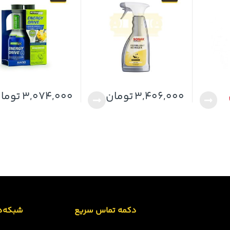
3,406,000
تومان
3,074,000
توما
دکمه تماس سریع
شبکه‌ه