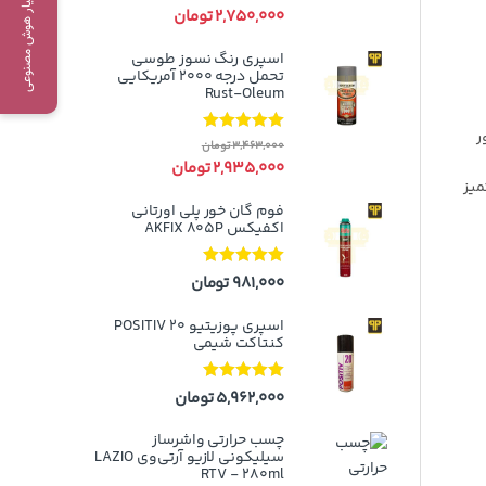
دستیار هوش مصنوعی
5
2,750,000
تومان
اسپری رنگ نسوز طوسی
تحمل درجه ۲۰۰۰ آمریکایی
Rust-Oleum
ر
نمره
5.00
از
3,463,000
تومان
5
2,935,000
تومان
میز
فوم گان خور پلی اورتانی
اکفیکس AKFIX 805P
نمره
5.00
از
981,000
تومان
5
اسپری پوزیتیو 20 POSITIV
کنتاکت شیمی
نمره
5.00
از
5,962,000
تومان
5
چسب حرارتی واشرساز
سیلیکونی لازیو آر‌تی‌وی LAZIO
RTV - 280ml