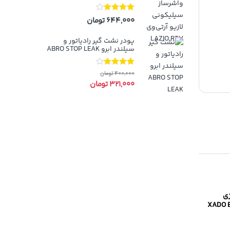
نمره
4.00
644,000
تومان
از 5
پودر نشت گیر رادیاتور و
سیلندر ابرو ABRO STOP LEAK
نمره
4.00
400,000
تومان
از 5
321,000
تومان
ژی