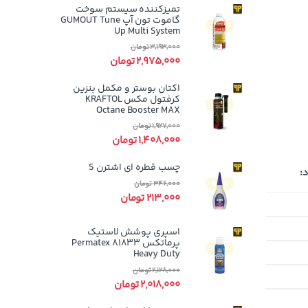
تمیزکننده سیستم سوخت
گاموت تون آپ GUMOUT Tune
Up Multi System
3,193,000
تومان
2,975,000
تومان
اکتان بوستر و مکمل بنزین
کرفتول مکس KRAFTOL
Octane Booster MAX
1,927,000
تومان
1,408,000
تومان
چسب قطره ای اشترن S
:
346,000
تومان
213,000
تومان
اسپری پوشش لاستیک
پرماتکس Permatex 81833
Heavy Duty
2,128,000
تومان
2,018,000
تومان