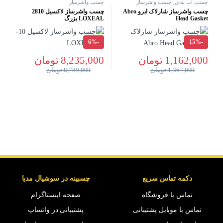
چسب آب بندی
,
چسب واشرساز
چسب واشرساز
چسب واشرساز شارلاک ابرو Abro
چسب واشرساز لاکسیل 2810
Head Gasket
LOXEAL بزرگ
6%
-
15%
-
1,162,000
تومان
8,235,000
تومان
1,367,000
تومان
8,789,000
تومان
دکمه تماس سریع
چسبینه در سوشیال مدیا
تماس با فروشگاه
صفحه اینستاگرام
تماس با موبایل پشتیبانی
پشتیبانی در واتساپ