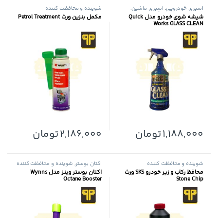
اسپری خودرویی
,
اسپری ماشین
,
شوینده و محافظت کننده
شوینده و محافظت کننده
شیشه شوی خودرو مدل Quick
مکمل بنزین ورث Petrol Treatment
Works GLASS CLEAN
1,188,000
تومان
2,186,000
تومان
شوینده و محافظت کننده
اکتان بوستر
,
شوینده و محافظت کننده
محافظ رکاب و زیر خودرو SKS ورث
اکتان بوستر وینز مدل Wynns
Octane Booster
Stone Chip