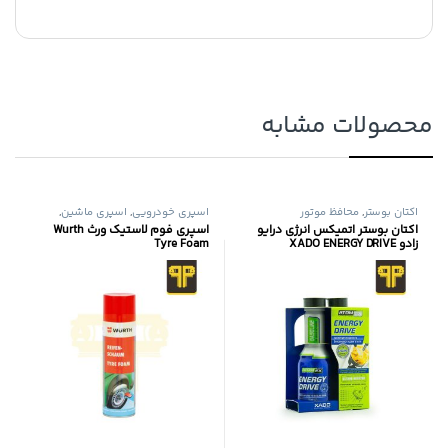
محصولات مشابه
اکتان بوستر
,
محافظ موتور
اسپری خودرویی
,
اسپری ماشین
,
محافظ موتور
اکتان بوستر اتمیکس انرژی درایو
اسپری فوم لاستیک ورث Wurth
زادو XADO ENERGY DRIVE
Tyre Foam