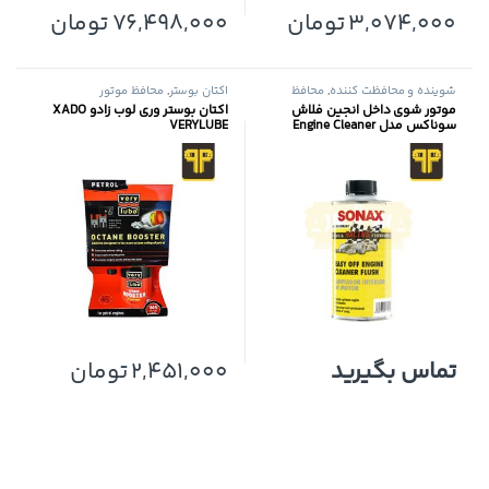
3,074,000
تومان
76,498,000
تومان
شوینده و محافظت کننده
,
محافظ
اکتان بوستر
,
محافظ موتور
موتور
موتور شوی داخل انجین فلاش
اکتان بوستر وری لوب زادو XADO
سوناکس مدل Engine Cleaner
VERYLUBE
Flush
تماس بگیرید
2,451,000
تومان