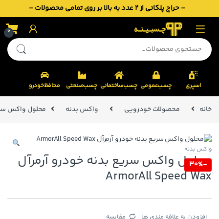
- حراج پلکانی از 2 عدد به بالا بر روی تمامی محصولات -
Skip to navigatio
Skip to conten
0
جستجو برای:
اسپری
چسب‌عمومی
چسب‌ساختمانی
چسب‌صنعتی
محافظ‌خودرو
خانه
محصولات خودرویی
واکس بدنه
محلول واکس سریع بدنه خو
واکس بدنه
محلول واکس سریع بدنه خودرو آرمرآل
30%
-
ArmorAll Speed Wax
افزودن به علاقه مندی ها
مقایسه