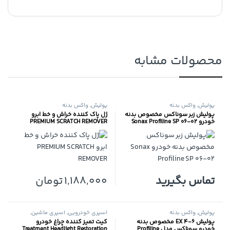
محصولات مشابه
پولیش
,
واکس بدنه
پولیش
,
واکس بدنه
پولیش زبر سوناکس مخصوص بدنه
ژل پاک کننده خراش و خط ابرو
خودرو Sonax Profiline SP 06-02
PREMIUM SCRATCH REMOVER
تماس بگیرید
1,188,000
تومان
پولیش
,
واکس بدنه
اسپری خودرویی
,
اسپری ماشین
,
پولیش
,
واکس بدنه
پولیش 6-4 EX مخصوص بدنه
کیت تمیز کننده چراغ خودرو
خودرو سوناکس مدل Profiline
Treatment Headlight Restoration