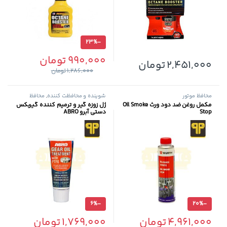
23%
-
990,000
تومان
2,451,000
تومان
1,286,000
تومان
محافظ موتور
شوینده و محافظت کننده
,
محافظ
موتور
مکمل روغن ضد دود ورث Oil Smoke
ژل زوزه گیر و ترمیم کننده گیربکس
Stop
دستی آبرو ABRO
6%
-
20%
-
4,961,000
تومان
1,769,000
تومان