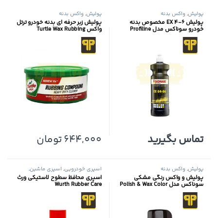
پولیش
,
واکس بدنه
پولیش
,
واکس بدنه
پولیش 6-4 EX مخصوص بدنه
پولیش زبر حرفه ای بدنه خودرو ترتل
خودرو سوناکس مدل Profiline
واکس Turtle Wax Rubbing
Compound
تماس بگیرید
644,000
تومان
پولیش
,
واکس بدنه
اسپری خودرویی
,
اسپری ماشین
,
پولیش
,
واکس بدنه
پولیش و واکس رنگی مشکی
اسپری محافظ سطوح لاستیکی ورث
سوناکس مدل Polish & Wax Color
Wurth Rubber Care