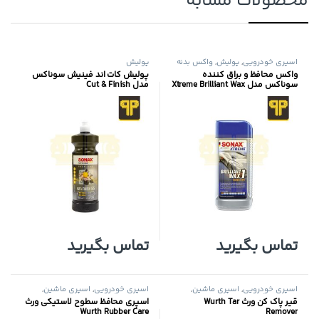
محصولات مشابه
اسپری خودرویی
,
پولیش
,
واکس بدنه
پولیش
واکس محافظ و براق کننده
پولیش کات اند فینیش سوناکس
سوناکس مدل Xtreme Brilliant Wax
مدل Cut & Finish
1
تماس بگیرید
تماس بگیرید
اسپری خودرویی
,
اسپری ماشین
,
اسپری خودرویی
,
اسپری ماشین
,
پولیش
,
واکس بدنه
پولیش
,
واکس بدنه
قیر پاک کن ورث Wurth Tar
اسپری محافظ سطوح لاستیکی ورث
Wurth Rubber Care
Remover