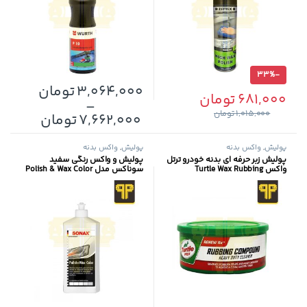
33%
-
3,064,000
تومان
681,000
تومان
–
1,015,000
تومان
این محصول دارای انواع مختلفی می
7,662,000
تومان
پولیش
,
واکس بدنه
پولیش
,
واکس بدنه
پولیش زبر حرفه ای بدنه خودرو ترتل
پولیش و واکس رنگی سفید
واکس Turtle Wax Rubbing
سوناکس مدل Polish & Wax Color
Compound