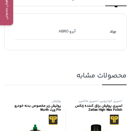
دستیار هوش مصنوعی
برند
آبرو ABRO
محصولات مشابه
اسپری خودرویی
,
اسپری ماشین
,
پولیش
پولیش
اسپری پولیش براق کننده زتکس
پولیش زبر مخصوص بدنه خودرو
Zettex High Wax Polish
P10 ورث Wurth