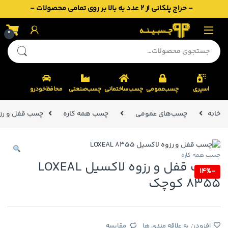
- حراج پلکانی از 2 عدد به بالا بر روی تمامی محصولات -
Skip to navigatio
Skip to conten
0
جستجو برای:
اسپری
چسب‌عمومی
چسب‌ساختمانی
چسب‌صنعتی
محافظ‌خودرو
خانه
چسب‌های عمومی
چسب همه کاره
چسب قفل و رزوه لاکسیل 
چسب همه کاره
چسب قفل و رزوه لاکسیل LOXEAL
14%
-
8355 کوچک
افزودن به علاقه مندی ها
مقایسه