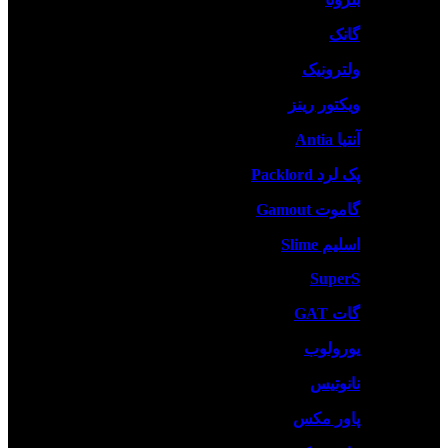
گانک
ولترونیک
ویکتور رینز
آنتیا Antia
پک لرد Packlord
گاموت Gamout
اسلیم Slime
SuperS
گات GAT
یورولوب
نانوتیس
پاور مکس