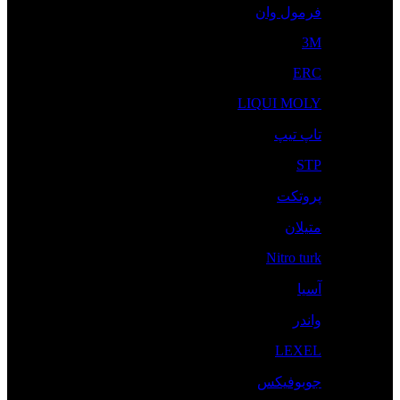
فرمول وان
3M
ERC
LIQUI MOLY
تاپ تیپ
STP
پروتکت
متیلان
Nitro turk
آسیا
واندر
LEXEL
جوبوفیکس