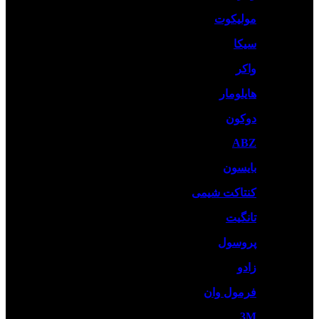
مولیکوت
سیکا
واکر
هایلومار
دوکون
ABZ
بایسون
کنتاکت شیمی
تانگیت
پروسول
زادو
فرمول وان
3M