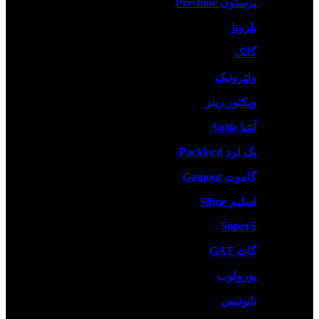
پرستون Prestone
بلزونا
گانک
ولترونیک
ویکتور رینز
آنتیا Antia
پک لرد Packlord
گاموت Gamout
اسلیم Slime
SuperS
گات GAT
یورولوب
نانوتیس