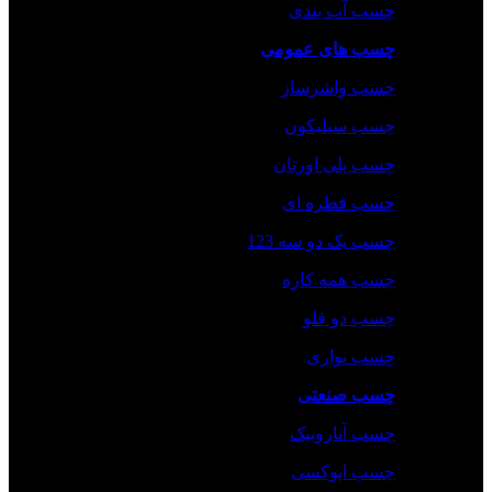
چسب آب بندی
چسب های عمومی
چسب واشرساز
چسب سیلیکون
چسب پلی اورتان
چسب قطره ای
چسب یک دو سه 123
چسب همه کاره
چسب دو قلو
چسب نواری
چسب صنعتی
چسب‌ آناروبیک
چسب‌ اپوکسی