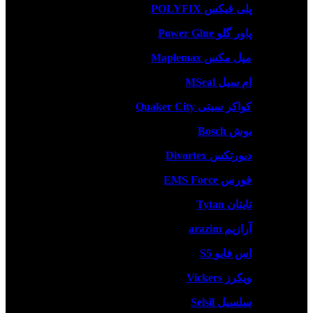
پلی فیکس POLYFIX
پاور گلو Power Glue
مپل مکس Maplemax
ام سیل MSeal
کواکر سیتی Quaker City
بوش Bosch
دیورتکس Divortex
فورس EMS Force
تایتان Tytan
آرازیم arazim
اس فایو S5
ویکرز Vickers
سلسیل Selsil