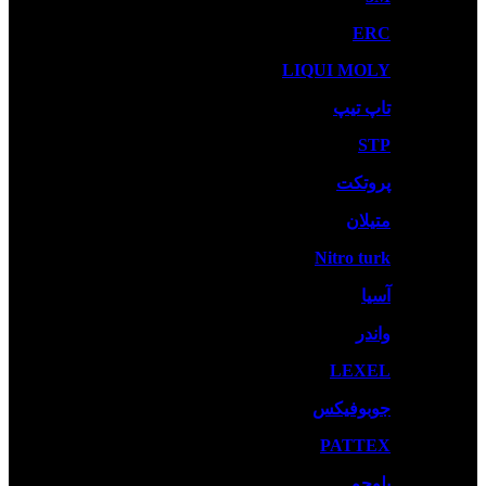
ERC
LIQUI MOLY
تاپ تیپ
STP
پروتکت
متیلان
Nitro turk
آسیا
واندر
LEXEL
جوبوفیکس
PATTEX
بلوچم