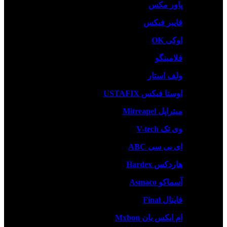
پاور مکس
فایبر فیکس
اوکی OK
فلامینگو
ولف استار
اوستا فیکس USTAFIX
میتراپل Mitreapel
وی تک V-tech
ای بی سی ABC
هاردکس Hardex
آسماکو Asmaco
فاینال Final
ام ایکس بان Mxbon