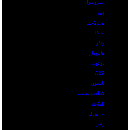
آمبروسول
وینز
مولیکوت
سیکا
واکر
هایلومار
دوکون
ABZ
بایسون
کنتاکت شیمی
تانگیت
پروسول
زادو