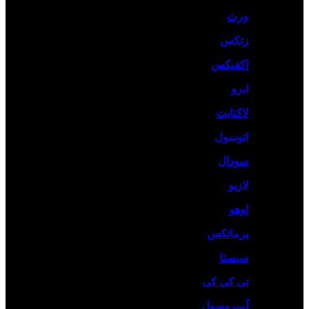
ورث
زتکس
اکفیکس
ابرو
لاکتایت
اتوسول
سودال
لازیو
اوهو
پرماتکس
سیستا
تی کی کی
آمبروسول