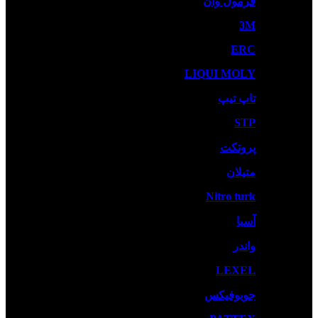
فرمول وان
3M
ERC
LIQUI MOLY
تاپ تیپ
STP
پروتکت
متیلان
Nitro turk
آسیا
واندر
LEXEL
جوبوفیکس