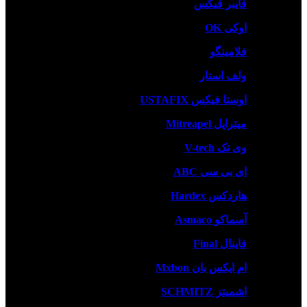
فایبر فیکس
اوکی OK
فلامینگو
ولف استار
اوستا فیکس USTAFIX
میتراپل Mitreapel
وی تک V-tech
ای بی سی ABC
هاردکس Hardex
آسماکو Asmaco
فاینال Final
ام ایکس بان Mxbon
اشمیتز SCHMITZ