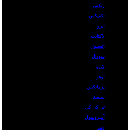
زتکس
اکفیکس
ابرو
لاکتایت
اتوسول
سودال
لازیو
اوهو
پرماتکس
سیستا
تی کی کی
آمبروسول
وینز