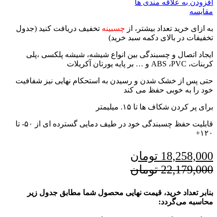
افزودن به علاقه مندی ها
مقایسه
به ازای خرید تعداد بیشتر، از
چسبینه
تخفیف دریافت کنید (جدول
تخفیفات در بالای دکمه سبد خرید)
ایجاد اتصال و چسبندگی بین انواع شیشه، شیشه پلکسی ،پلی
کربنات، ABS ،PVC و … بر پایه یورتان آکریلات
حتی پس از خشک شدن و رسیدن به استحکام نهایی نیز شفافیت
خود را به خوبی حفظ می کند
برای پر کردن شکاف ها تا ۱۵. میلیمتر
قابلیت حفظ چسبندگی خود در طیف دمایی گسترده ای از ۵۰- تا
۱۲۰+
18,258,000
تومان
22,179,000
تومان
بنابر تعداد خرید، قیمت نهایی محصول شما مطابق جدول زیر
محاسبه می‌گردد: