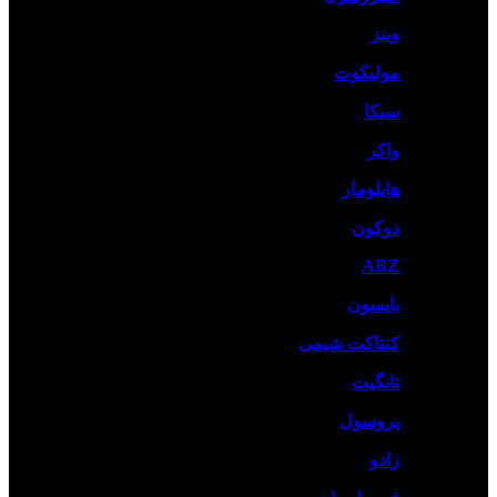
وینز
مولیکوت
سیکا
واکر
هایلومار
دوکون
ABZ
بایسون
کنتاکت شیمی
تانگیت
پروسول
زادو