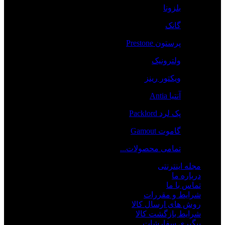
بلزونا
گانک
پرستون Prestone
ولترونیک
ویکتور رینز
آنتیا Antia
پک لرد Packlord
گاموت Gamout
تمامی محصولات...
مجله اینترنتی
درباره ما
تماس با ما
شرایط و مقررات
روش های ارسال کالا
شرایط بازگشت کالا
پیگیری سفارشات