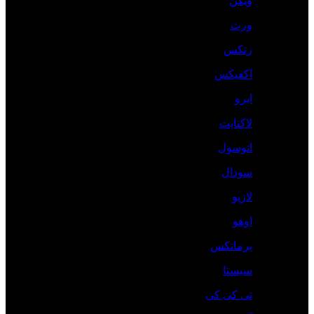
ویکن
ورث
زتکس
اکفیکس
ابرو
لاکتایت
اتوسول
سودال
لازیو
اوهو
پرماتکس
سیستا
تی کی کی