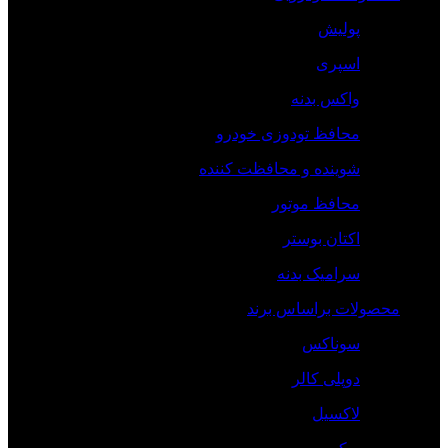
پولیش
اسپری
واکس بدنه
محافظ تودوزی خودرو
شوینده و محافظت کننده
محافظ موتور
اکتان بوستر
سرامیک بدنه
محصولات براساس برند
سوناکس
دوپلی کالر
لاکسیل