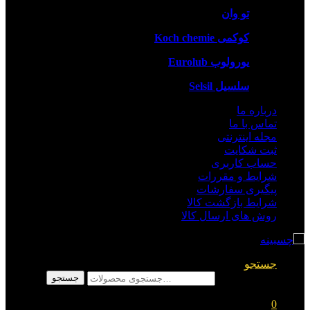
تو وان
کوکمی Koch chemie
یورولوب Eurolub
سلسیل Selsil
درباره ما
تماس با ما
مجله اینترنتی
ثبت شکایت
حساب کاربری
شرایط و مقررات
پیگیری سفارشات
شرایط بازگشت کالا
روش های ارسال کالا
جستجو
جستجو برای:
جستجو
0