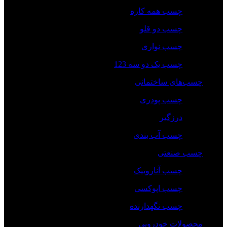
چسب همه کاره
چسب دو قلو
چسب نواری
چسب یک دو سه 123
چسب‌های ساختمانی
چسب پودری
درزگیر
چسب آب بندی
چسب صنعتی
چسب‌ آناروبیک
چسب‌ اپوکسی
چسب نگهدارنده
محصولات خودرویی