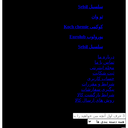
سلسیل Selsil
تو وان
کوکمی Koch chemie
یورولوب Eurolub
سلسیل Selsil
درباره ما
تماس با ما
مجله اینترنتی
ثبت شکایت
حساب کاربری
شرایط و مقررات
پیگیری سفارشات
شرایط بازگشت کالا
روش های ارسال کالا
جستجو برای: