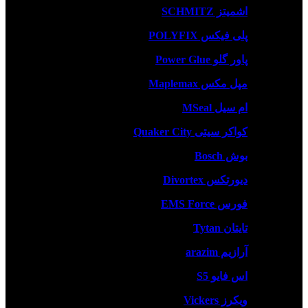
اشمیتز SCHMITZ
پلی فیکس POLYFIX
پاور گلو Power Glue
مپل مکس Maplemax
ام سیل MSeal
کواکر سیتی Quaker City
بوش Bosch
دیورتکس Divortex
فورس EMS Force
تایتان Tytan
آرازیم arazim
اس فایو S5
ویکرز Vickers