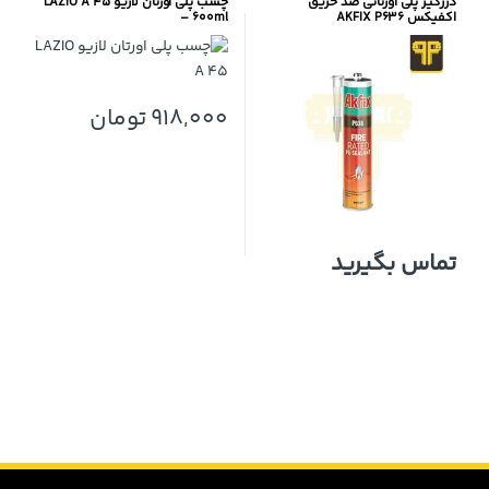
درزگیر پلی اورتانی ضد حریق
چسب پلی اورتان لازیو LAZIO A 45
اکفیکس AKFIX P636
– 600ml
918,000
تومان
تماس بگیرید