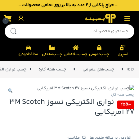
- حراج پلکانی از 2 عدد به بالا بر روی تمامی محصولات -
Skip to navigatio
Skip to conten
0
جستجو برای:
اسپری
چسب‌عمومی
چسب‌ساختمانی
چسب‌صنعتی
محافظ‌خودرو
خانه
چسب‌های عمومی
چسب همه کاره
چسب نواری الکتریکی نسوز 
چسب همه کاره
چسب نواری الکتریکی نسوز 3M Scotch
25%
-
27 آمریکایی
افزودن به علاقه مندی ها
مقایسه