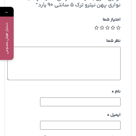
نواری پهن نیترو ترک 5 سانتی 90 یارد”
←
امتیاز شما
دستیار هوش مصنوعی
نظر شما
نام
*
ایمیل
*