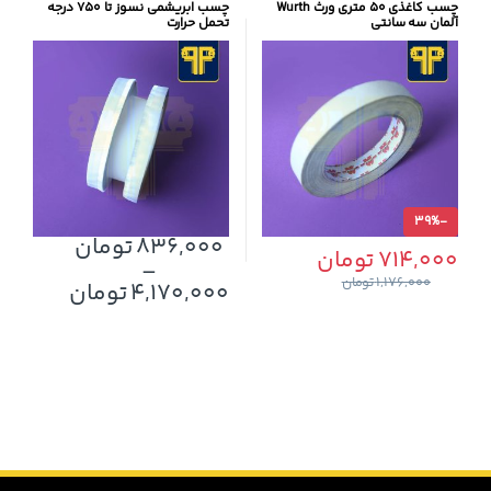
چسب کاغذی ۵۰ متری ورث Wurth
چسب ابریشمی نسوز تا ۷۵۰ درجه
آلمان سه سانتی
تحمل حرارت
39%
-
836,000
تومان
714,000
تومان
–
1,176,000
تومان
این محصول دارای انواع مختلفی می
4,170,000
تومان