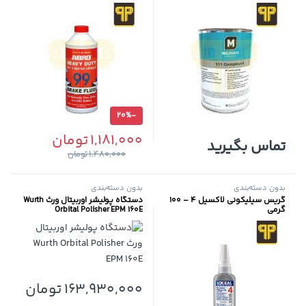
20%
-
1,181,000
تومان
تماس بگیرید
1,480,000
تومان
بدون دسته‌بندی
بدون دسته‌بندی
گریس سیلیکونی لاکسیل 4 – 100
دستگاه پولیشر اوربیتال ورث Wurth
گرمی
Orbital Polisher EPM 160E
163,930,000
تومان