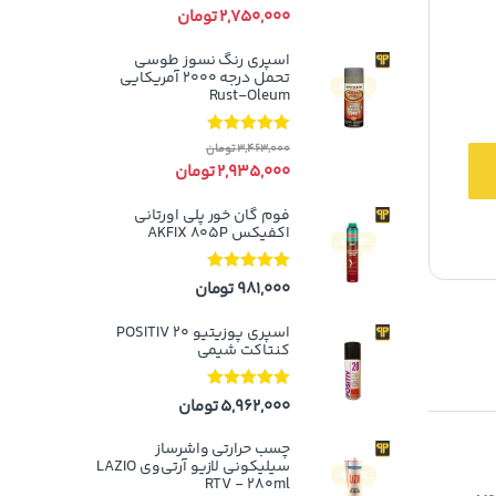
5
2,750,000
تومان
اسپری رنگ نسوز طوسی
تحمل درجه ۲۰۰۰ آمریکایی
Rust-Oleum
نمره
5.00
از
3,463,000
تومان
5
2,935,000
تومان
فوم گان خور پلی اورتانی
اکفیکس AKFIX 805P
نمره
5.00
از
981,000
تومان
5
اسپری پوزیتیو 20 POSITIV
کنتاکت شیمی
نمره
5.00
از
5,962,000
تومان
5
چسب حرارتی واشرساز
سیلیکونی لازیو آر‌تی‌وی LAZIO
RTV - 280ml