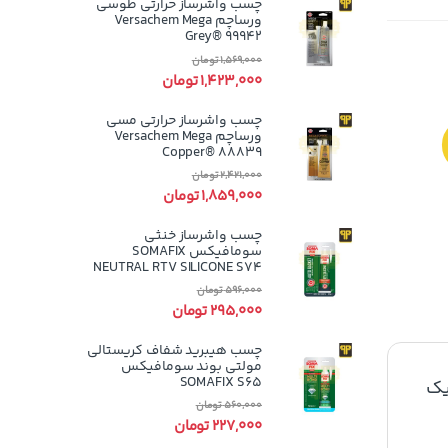
چسب واشرساز حرارتی طوسی
ورساچم Versachem Mega
Grey® 99942
1,569,000
تومان
1,423,000
تومان
چسب واشرساز حرارتی مسی
ورساچم Versachem Mega
Copper® 88839
2,421,000
تومان
1,859,000
تومان
چسب واشرساز خنثی
سومافیکس SOMAFIX
NEUTRAL RTV SILICONE S74
596,000
تومان
295,000
تومان
چسب هیبرید شفاف کریستالی
مولتی بوند سومافیکس
SOMAFIX S65
یک
560,000
تومان
227,000
تومان