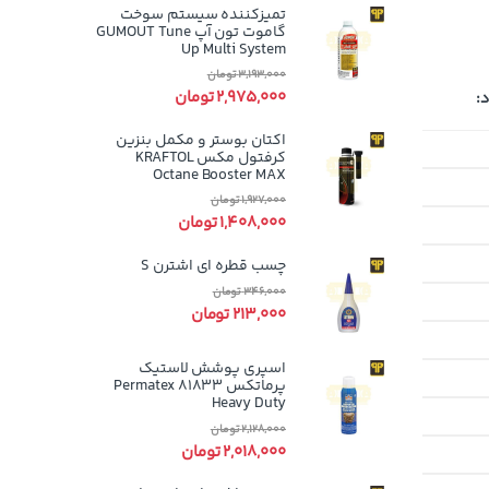
تمیزکننده سیستم سوخت
گاموت تون آپ GUMOUT Tune
Up Multi System
3,193,000
تومان
2,975,000
تومان
:
اکتان بوستر و مکمل بنزین
کرفتول مکس KRAFTOL
Octane Booster MAX
1,927,000
تومان
1,408,000
تومان
چسب قطره ای اشترن S
346,000
تومان
213,000
تومان
اسپری پوشش لاستیک
پرماتکس Permatex 81833
Heavy Duty
2,128,000
تومان
2,018,000
تومان