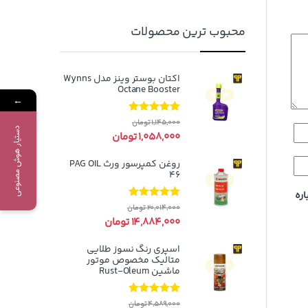
محبوب ترین محصولات
اکتان بوستر وینز مدل Wynns
Octane Booster
←
نمره
5.00
از
1,145,000
تومان
5
دستیار هوش مصنوعی
1,058,000
تومان
روغن کمپرسور ورث PAG OIL
46
اره
نمره
5.00
از
20,014,000
تومان
5
14,884,000
تومان
اسپری رنگ نسوز طلایی
متالیک مخصوص موتور
ماشین Rust-Oleum
نمره
5.00
از
4,589,000
تومان