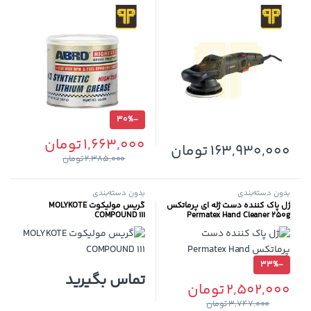
30%
-
1,663,000
تومان
163,930,000
تومان
2,385,000
تومان
بدون دسته‌بندی
بدون دسته‌بندی
ژل پاک کننده دست ژله ای پرماتکس
گریس مولیکوت MOLYKOTE
COMPOUND 111
Permatex Hand Cleaner 250g
33%
-
تماس بگیرید
2,502,000
تومان
3,747,000
تومان