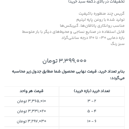
تخفیفات در بالای دکمه سبد خرید)
گریس چند منظوره باکیفیت
تولید شده با روغن پایه لیتیم
مناسب روانکاری یاتاقان‌ها، گیربکس‌ها
قابل استفاده در صنایع نساجی و محیط‌های دیگر با بار متوسط
بازه دمایی 30- تا 120 درجه سانتی‌گراد
سبز رنگ
3,399,000
تومان
بنابر تعداد خرید، قیمت نهایی محصول شما مطابق جدول زیر محاسبه
می‌گردد:
تعداد خرید (بازه خرید)
قیمت هر واحد
2 - 3
3,365,010
تومان
4 - 5
3,331,020
تومان
6 - 10
3,297,030
تومان