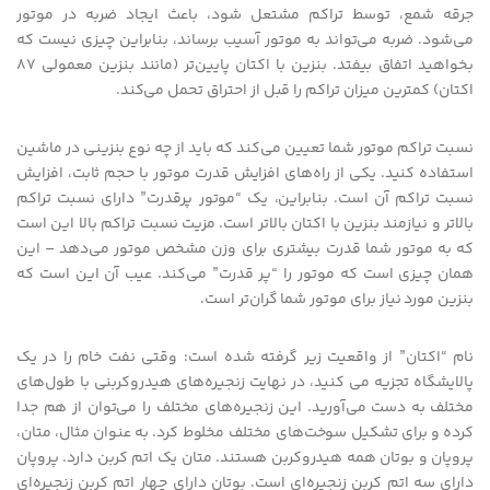
جرقه شمع، توسط تراکم مشتعل شود، باعث ایجاد ضربه در موتور
می‌شود. ضربه می‌تواند به موتور آسیب برساند، بنابراین چیزی نیست که
بخواهید اتفاق بیفتد. بنزین با اکتان پایین‌تر (مانند بنزین معمولی 87
اکتان) کمترین میزان تراکم را قبل از احتراق تحمل می‌کند.
نسبت تراکم موتور شما تعیین می‌کند که باید از چه نوع بنزینی در ماشین
استفاده کنید. یکی از راه‌های افزایش قدرت موتور با حجم ثابت، افزایش
نسبت تراکم آن است. بنابراین، یک “موتور پرقدرت” دارای نسبت تراکم
بالاتر و نیازمند بنزین با اکتان بالاتر است. مزیت نسبت تراکم بالا این است
که به موتور شما قدرت بیشتری برای وزن مشخص موتور می‌دهد – این
همان چیزی است که موتور را “پر قدرت” می‌کند. عیب آن این است که
بنزین مورد نیاز برای موتور شما گران‌تر است.
نام “اکتان” از واقعیت زیر گرفته شده است: وقتی نفت خام را در یک
پالایشگاه تجزیه می کنید، در نهایت زنجیره‌های هیدروکربنی با طول‌های
مختلف به دست می‌آورید. این زنجیره‌های مختلف را می‌توان از هم جدا
کرده و برای تشکیل سوخت‌های مختلف مخلوط کرد. به عنوان مثال، متان،
پروپان و بوتان همه هیدروکربن هستند. متان یک اتم کربن دارد. پروپان
دارای سه اتم کربن زنجیره‌ای است. بوتان دارای چهار اتم کربن زنجیره‌ای