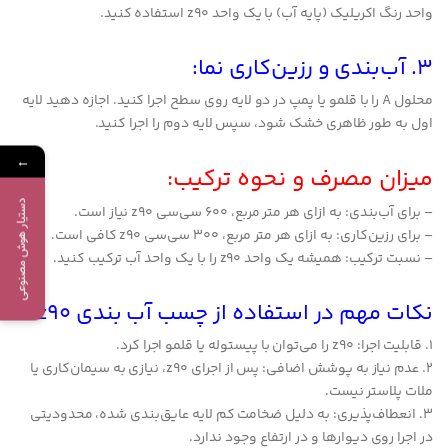
واحد رنگ اکریلیک (پایه آب) با یک واحد z90 استفاده کنید.
3. آب‌بندی و رزین‌کاری نما:
محلول A را با قلمو یا پمپ در دو لایه روی سطح اجرا کنید. اجازه دهید لایه
اول به طور ظاهری خشک شود، سپس لایه دوم را اجرا کنید.
←
میزان مصرف و نحوه ترکیب:
دستیار هوش مصنوعی
– برای آب‌بندی: به ازای هر متر مربع، 600 سی‌سی z90 نیاز است.
– برای رزین‌کاری: به ازای هر متر مربع، 300 سی‌سی z90 کافی است.
– نسبت ترکیب: همیشه یک واحد z90 را با یک واحد آب ترکیب کنید.
نکات مهم در استفاده از چسب آب بندی z90:
1. قابلیت اجرا: z90 را می‌توان با پیستوله یا قلمو اجرا کرد.
2. عدم نیاز به پوشش اضافی: پس از اجرای z90، نیازی به سیمان‌کاری یا
ملات پلاستر نیست.
3. انعطاف‌پذیری: به دلیل ضخامت کم لایه عایق‌بندی شده، محدودیتی
در اجرا روی دیوارها و در ارتفاع وجود ندارد.