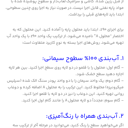
از قبل رزین شده، کاشی و سرامیک لعاب‌دار و سطوح پوشیده شده با
مواد پایه نفتی قابل اجرا نیست. در صورت نیاز به اجرا روی چنین سطوحی،
ابتدا باید لایه‌های قبلی را برداشت.
برای اجرای z90، ابتدا باید محلول پایه را آماده کنید. این محلول که به
اختصار “محلول A” نامیده می‌شود، از ترکیب یک واحد z90 با یک واحد آب
تهیه می‌شود. روش‌های اجرا بسته به نوع کاربرد متفاوت است:
1. آب‌بندی 100% سطوح سیمانی:
– گام اول: محلول را با قلمو در دو لایه روی سطح اجرا کنید. بین هر لایه
اجازه دهید سطح خشک شود.
– گام دوم: یک واحد سیمان را با دو واحد پودر سنگ الک شده (سیلیس
میکرونیزه) مخلوط کنید. این ترکیب را به محلول A اضافه کرده و دوغاب
روانی تهیه کنید. این دوغاب را نیز در دو لایه با قلمو اجرا کنید.
– گام سوم: مجدداً دو لایه محلول A را مانند گام اول اجرا کنید.
2. آب‌بندی همراه با رنگ‌آمیزی:
اگر می‌خواهید سطح را رنگ کنید، می‌توانید در مرحله آخر از ترکیب سه