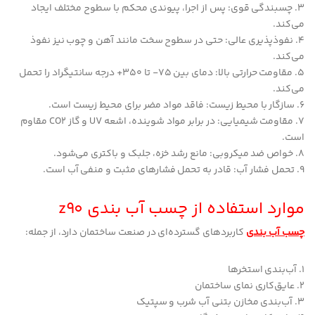
3. چسبندگی قوی: پس از اجرا، پیوندی محکم با سطوح مختلف ایجاد
می‌کند.
4. نفوذپذیری عالی: حتی در سطوح سخت مانند آهن و چوب نیز نفوذ
می‌کند.
5. مقاومت حرارتی بالا: دمای بین 75- تا 350+ درجه سانتیگراد را تحمل
می‌کند.
6. سازگار با محیط زیست: فاقد مواد مضر برای محیط زیست است.
7. مقاومت شیمیایی: در برابر مواد شوینده، اشعه UV و گاز CO2 مقاوم
است.
8. خواص ضد میکروبی: مانع رشد خزه، جلبک و باکتری می‌شود.
9. تحمل فشار آب: قادر به تحمل فشارهای مثبت و منفی آب است.
موارد استفاده از چسب آب بندی z90
چسب آب بندی
کاربردهای گسترده‌ای در صنعت ساختمان دارد، از جمله:
1. آب‌بندی استخرها
2. عایق‌کاری نمای ساختمان
3. آب‌بندی مخازن بتنی آب شرب و سپتیک